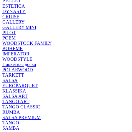
BALLET
ESTETICA
DYNASTY
CRUISE
GALLERY
GALLERY MINI
PILOT
POEM
WOODSTOCK FAMILY
BOHEME
IMPERATOR
WOODSTYLE
Паркетная доска
POLARWOOD
TARKETT
SALSA
EUROPARQUET
KLASSIKA
SALSA ART
TANGO ART
TANGO CLASSIC
RUMBA
SALSA PREMIUM
TANGO
SAMBA