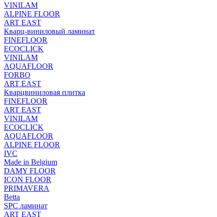
VINILAM
ALPINE FLOOR
ART EAST
Кварц-виниловый ламинат
FINEFLOOR
ECOCLICK
VINILAM
AQUAFLOOR
FORBO
ART EAST
Кварцвиниловая плитка
FINEFLOOR
ART EAST
VINILAM
ECOCLICK
AQUAFLOOR
ALPINE FLOOR
IVC
Made in Belgium
DAMY FLOOR
ICON FLOOR
PRIMAVERA
Betta
SPC ламинат
ART EAST