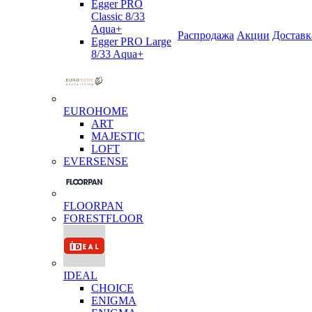
Egger PRO
Classic 8/33
Aqua+
Распродажа
Акции
Доставк
Egger PRO Large
8/33 Aqua+
EUROHOME
ART
MAJESTIC
LOFT
EVERSENSE
FLOORPAN
FORESTFLOOR
IDEAL
CHOICE
ENIGMA