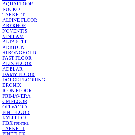
AQUAFLOOR
ROCKO
TARKETT
ALPINE FLOOR
ABERHOF
NOVENTIS
VINILAM
ALTA STEP
ARBITON
STRONGHOLD
FAST FLOOR
ALIX FLOOR
ADELAR
DAMY FLOOR
DOLCE FLOORING
BRONIX
ICON FLOOR
PRIMAVERA
CM FLOOR
OFFWOOD
FINEFLOOR
КУБЕРПОЛ
ПВХ плитка
TARKETT
FINEFLEX