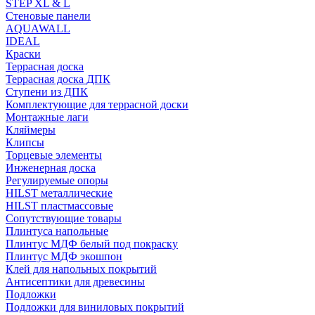
STEP XL & L
Стеновые панели
AQUAWALL
IDEAL
Краски
Террасная доска
Террасная доска ДПК
Ступени из ДПК
Комплектующие для террасной доски
Монтажные лаги
Кляймеры
Клипсы
Торцевые элементы
Инженерная доска
Регулируемые опоры
HILST металлические
HILST пластмассовые
Сопутствующие товары
Плинтуса напольные
Плинтус МДФ белый под покраску
Плинтус МДФ экошпон
Клей для напольных покрытий
Антисептики для древесины
Подложки
Подложки для виниловых покрытий