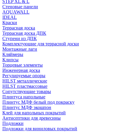
STEP XL & L
Стеновые панели
AQUAWALL
IDEAL
Краски
Террасная доска
Террасная доска ДПК
Ступени из ДПК
Комплектующие для террасной доски
Монтажные лаги
Кляймеры
Клипсы
Торцевые элементы
Инженерная доска
Регулируемые опоры
HILST металлические
HILST пластмассовые
Сопутствующие товары
Плинтуса напольные
Плинтус МДФ белый под покраску
Плинтус МДФ экошпон
Клей для напольных покрытий
Антисептики для древесины
Подложки
Подложки для виниловых покрытий