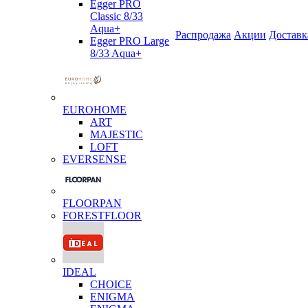
Egger PRO
Classic 8/33
Aqua+
Распродажа
Акции
Доставк
Egger PRO Large
8/33 Aqua+
EUROHOME
ART
MAJESTIC
LOFT
EVERSENSE
FLOORPAN
FORESTFLOOR
IDEAL
CHOICE
ENIGMA