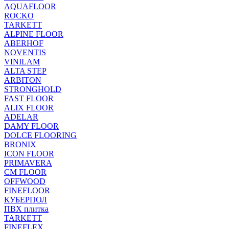
AQUAFLOOR
ROCKO
TARKETT
ALPINE FLOOR
ABERHOF
NOVENTIS
VINILAM
ALTA STEP
ARBITON
STRONGHOLD
FAST FLOOR
ALIX FLOOR
ADELAR
DAMY FLOOR
DOLCE FLOORING
BRONIX
ICON FLOOR
PRIMAVERA
CM FLOOR
OFFWOOD
FINEFLOOR
КУБЕРПОЛ
ПВХ плитка
TARKETT
FINEFLEX