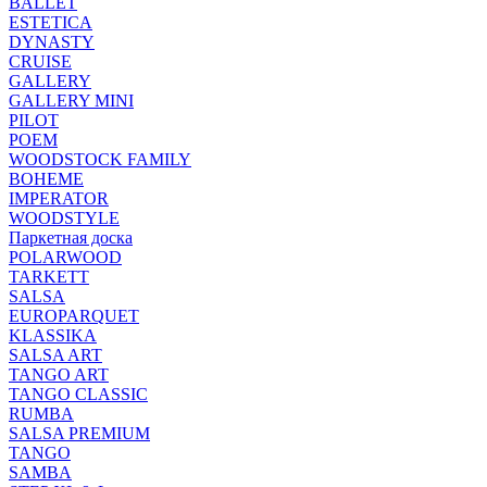
BALLET
ESTETICA
DYNASTY
CRUISE
GALLERY
GALLERY MINI
PILOT
POEM
WOODSTOCK FAMILY
BOHEME
IMPERATOR
WOODSTYLE
Паркетная доска
POLARWOOD
TARKETT
SALSA
EUROPARQUET
KLASSIKA
SALSA ART
TANGO ART
TANGO CLASSIC
RUMBA
SALSA PREMIUM
TANGO
SAMBA