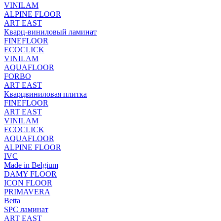
VINILAM
ALPINE FLOOR
ART EAST
Кварц-виниловый ламинат
FINEFLOOR
ECOCLICK
VINILAM
AQUAFLOOR
FORBO
ART EAST
Кварцвиниловая плитка
FINEFLOOR
ART EAST
VINILAM
ECOCLICK
AQUAFLOOR
ALPINE FLOOR
IVC
Made in Belgium
DAMY FLOOR
ICON FLOOR
PRIMAVERA
Betta
SPC ламинат
ART EAST