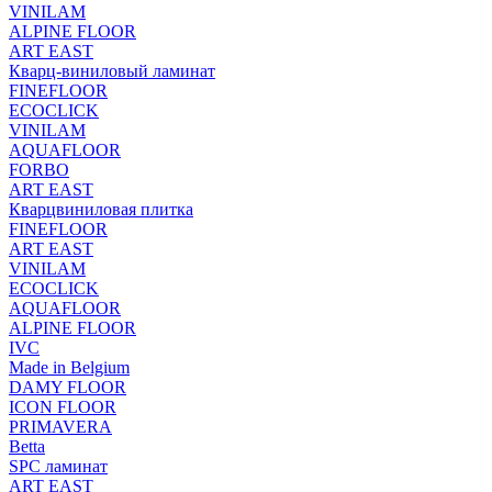
VINILAM
ALPINE FLOOR
ART EAST
Кварц-виниловый ламинат
FINEFLOOR
ECOCLICK
VINILAM
AQUAFLOOR
FORBO
ART EAST
Кварцвиниловая плитка
FINEFLOOR
ART EAST
VINILAM
ECOCLICK
AQUAFLOOR
ALPINE FLOOR
IVC
Made in Belgium
DAMY FLOOR
ICON FLOOR
PRIMAVERA
Betta
SPC ламинат
ART EAST