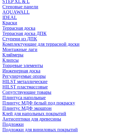
STEP XL & L
Стеновые панели
AQUAWALL
IDEAL
Краски
Террасная доска
Террасная доска ДПК
Ступени из ДПК
Комплектующие для террасной доски
Монтажные лаги
Кляймеры
Клипсы
Торцевые элементы
Инженерная доска
Регулируемые опоры
HILST металлические
HILST пластмассовые
Сопутствующие товары
Плинтуса напольные
Плинтус МДФ белый под покраску
Плинтус МДФ экошпон
Клей для напольных покрытий
Антисептики для древесины
Подложки
Подложки для виниловых покрытий