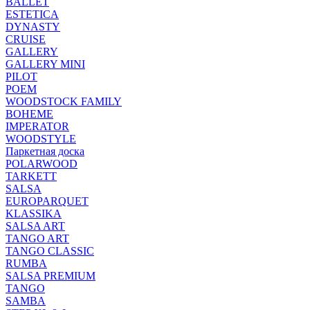
BALLET
ESTETICA
DYNASTY
CRUISE
GALLERY
GALLERY MINI
PILOT
POEM
WOODSTOCK FAMILY
BOHEME
IMPERATOR
WOODSTYLE
Паркетная доска
POLARWOOD
TARKETT
SALSA
EUROPARQUET
KLASSIKA
SALSA ART
TANGO ART
TANGO CLASSIC
RUMBA
SALSA PREMIUM
TANGO
SAMBA