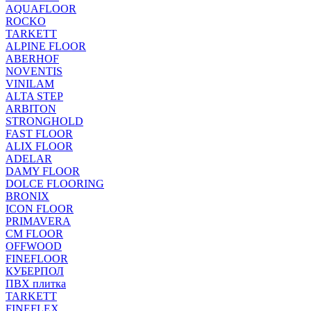
AQUAFLOOR
ROCKO
TARKETT
ALPINE FLOOR
ABERHOF
NOVENTIS
VINILAM
ALTA STEP
ARBITON
STRONGHOLD
FAST FLOOR
ALIX FLOOR
ADELAR
DAMY FLOOR
DOLCE FLOORING
BRONIX
ICON FLOOR
PRIMAVERA
CM FLOOR
OFFWOOD
FINEFLOOR
КУБЕРПОЛ
ПВХ плитка
TARKETT
FINEFLEX