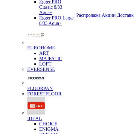
Egger PRO
Classic 8/33
Aqua+
Распродажа
Акции
Доставк
Egger PRO Large
8/33 Aqua+
EUROHOME
ART
MAJESTIC
LOFT
EVERSENSE
FLOORPAN
FORESTFLOOR
IDEAL
CHOICE
ENIGMA