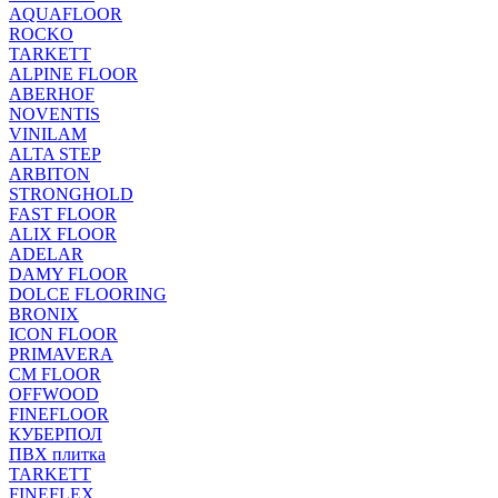
AQUAFLOOR
ROCKO
TARKETT
ALPINE FLOOR
ABERHOF
NOVENTIS
VINILAM
ALTA STEP
ARBITON
STRONGHOLD
FAST FLOOR
ALIX FLOOR
ADELAR
DAMY FLOOR
DOLCE FLOORING
BRONIX
ICON FLOOR
PRIMAVERA
CM FLOOR
OFFWOOD
FINEFLOOR
КУБЕРПОЛ
ПВХ плитка
TARKETT
FINEFLEX