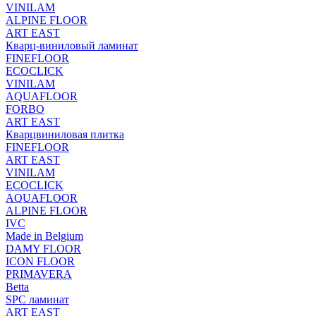
VINILAM
ALPINE FLOOR
ART EAST
Кварц-виниловый ламинат
FINEFLOOR
ECOCLICK
VINILAM
AQUAFLOOR
FORBO
ART EAST
Кварцвиниловая плитка
FINEFLOOR
ART EAST
VINILAM
ECOCLICK
AQUAFLOOR
ALPINE FLOOR
IVC
Made in Belgium
DAMY FLOOR
ICON FLOOR
PRIMAVERA
Betta
SPC ламинат
ART EAST