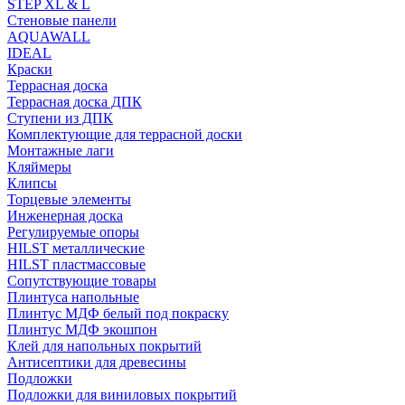
STEP XL & L
Стеновые панели
AQUAWALL
IDEAL
Краски
Террасная доска
Террасная доска ДПК
Ступени из ДПК
Комплектующие для террасной доски
Монтажные лаги
Кляймеры
Клипсы
Торцевые элементы
Инженерная доска
Регулируемые опоры
HILST металлические
HILST пластмассовые
Сопутствующие товары
Плинтуса напольные
Плинтус МДФ белый под покраску
Плинтус МДФ экошпон
Клей для напольных покрытий
Антисептики для древесины
Подложки
Подложки для виниловых покрытий