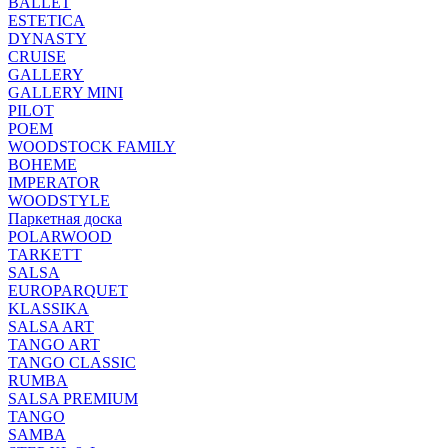
BALLET
ESTETICA
DYNASTY
CRUISE
GALLERY
GALLERY MINI
PILOT
POEM
WOODSTOCK FAMILY
BOHEME
IMPERATOR
WOODSTYLE
Паркетная доска
POLARWOOD
TARKETT
SALSA
EUROPARQUET
KLASSIKA
SALSA ART
TANGO ART
TANGO CLASSIC
RUMBA
SALSA PREMIUM
TANGO
SAMBA