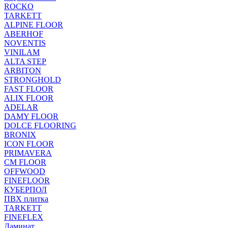
ROCKO
TARKETT
ALPINE FLOOR
ABERHOF
NOVENTIS
VINILAM
ALTA STEP
ARBITON
STRONGHOLD
FAST FLOOR
ALIX FLOOR
ADELAR
DAMY FLOOR
DOLCE FLOORING
BRONIX
ICON FLOOR
PRIMAVERA
CM FLOOR
OFFWOOD
FINEFLOOR
КУБЕРПОЛ
ПВХ плитка
TARKETT
FINEFLEX
Ламинат