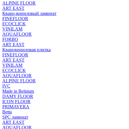
ALPINE FLOOR
ART EAST
Кварц-виниловый ламинат
FINEFLOOR
ECOCLICK
VINILAM
AQUAFLOOR
FORBO
ART EAST
Кварцвиниловая плитка
FINEFLOOR
ART EAST
VINILAM
ECOCLICK
AQUAFLOOR
ALPINE FLOOR
IVC
Made in Belgium
DAMY FLOOR
ICON FLOOR
PRIMAVERA
Betta
SPC ламинат
ART EAST
AQUAFLOOR