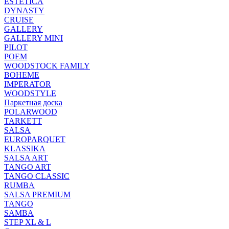
ESTETICA
DYNASTY
CRUISE
GALLERY
GALLERY MINI
PILOT
POEM
WOODSTOCK FAMILY
BOHEME
IMPERATOR
WOODSTYLE
Паркетная доска
POLARWOOD
TARKETT
SALSA
EUROPARQUET
KLASSIKA
SALSA ART
TANGO ART
TANGO CLASSIC
RUMBA
SALSA PREMIUM
TANGO
SAMBA
STEP XL & L