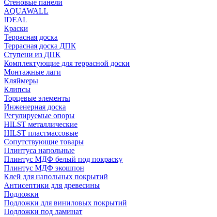
Стеновые панели
AQUAWALL
IDEAL
Краски
Террасная доска
Террасная доска ДПК
Ступени из ДПК
Комплектующие для террасной доски
Монтажные лаги
Кляймеры
Клипсы
Торцевые элементы
Инженерная доска
Регулируемые опоры
HILST металлические
HILST пластмассовые
Сопутствующие товары
Плинтуса напольные
Плинтус МДФ белый под покраску
Плинтус МДФ экошпон
Клей для напольных покрытий
Антисептики для древесины
Подложки
Подложки для виниловых покрытий
Подложки под ламинат