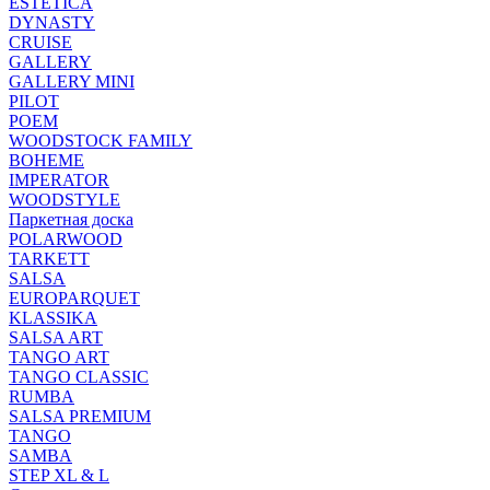
ESTETICA
DYNASTY
CRUISE
GALLERY
GALLERY MINI
PILOT
POEM
WOODSTOCK FAMILY
BOHEME
IMPERATOR
WOODSTYLE
Паркетная доска
POLARWOOD
TARKETT
SALSA
EUROPARQUET
KLASSIKA
SALSA ART
TANGO ART
TANGO CLASSIC
RUMBA
SALSA PREMIUM
TANGO
SAMBA
STEP XL & L