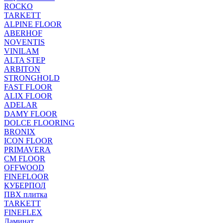
ROCKO
TARKETT
ALPINE FLOOR
ABERHOF
NOVENTIS
VINILAM
ALTA STEP
ARBITON
STRONGHOLD
FAST FLOOR
ALIX FLOOR
ADELAR
DAMY FLOOR
DOLCE FLOORING
BRONIX
ICON FLOOR
PRIMAVERA
CM FLOOR
OFFWOOD
FINEFLOOR
КУБЕРПОЛ
ПВХ плитка
TARKETT
FINEFLEX
Ламинат