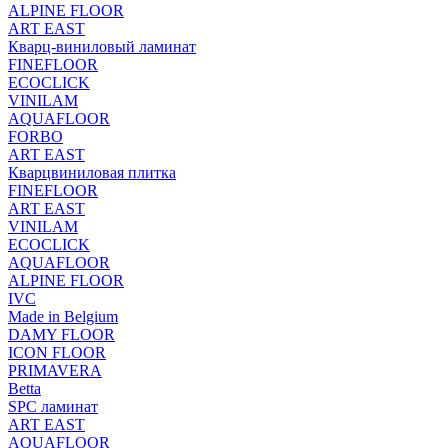
ALPINE FLOOR
ART EAST
Кварц-виниловый ламинат
FINEFLOOR
ECOCLICK
VINILAM
AQUAFLOOR
FORBO
ART EAST
Кварцвиниловая плитка
FINEFLOOR
ART EAST
VINILAM
ECOCLICK
AQUAFLOOR
ALPINE FLOOR
IVC
Made in Belgium
DAMY FLOOR
ICON FLOOR
PRIMAVERA
Betta
SPC ламинат
ART EAST
AQUAFLOOR