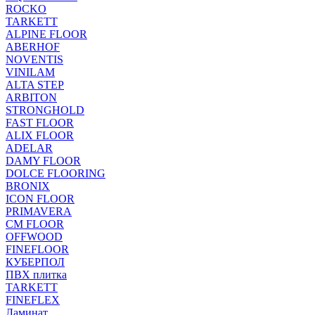
ROCKO
TARKETT
ALPINE FLOOR
ABERHOF
NOVENTIS
VINILAM
ALTA STEP
ARBITON
STRONGHOLD
FAST FLOOR
ALIX FLOOR
ADELAR
DAMY FLOOR
DOLCE FLOORING
BRONIX
ICON FLOOR
PRIMAVERA
CM FLOOR
OFFWOOD
FINEFLOOR
КУБЕРПОЛ
ПВХ плитка
TARKETT
FINEFLEX
Ламинат