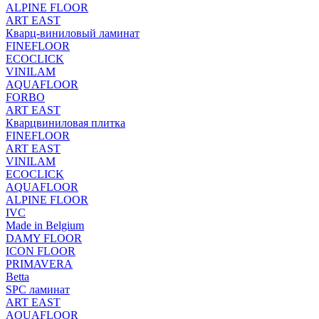
ALPINE FLOOR
ART EAST
Кварц-виниловый ламинат
FINEFLOOR
ECOCLICK
VINILAM
AQUAFLOOR
FORBO
ART EAST
Кварцвиниловая плитка
FINEFLOOR
ART EAST
VINILAM
ECOCLICK
AQUAFLOOR
ALPINE FLOOR
IVC
Made in Belgium
DAMY FLOOR
ICON FLOOR
PRIMAVERA
Betta
SPC ламинат
ART EAST
AQUAFLOOR