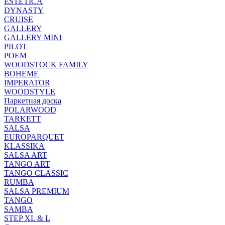
ESTETICA
DYNASTY
CRUISE
GALLERY
GALLERY MINI
PILOT
POEM
WOODSTOCK FAMILY
BOHEME
IMPERATOR
WOODSTYLE
Паркетная доска
POLARWOOD
TARKETT
SALSA
EUROPARQUET
KLASSIKA
SALSA ART
TANGO ART
TANGO CLASSIC
RUMBA
SALSA PREMIUM
TANGO
SAMBA
STEP XL & L