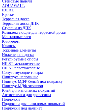
Стеновые панели
AQUAWALL
IDEAL
Краски
Террасная доска
Террасная доска ДПК
Ступени из ДПК
Комплектующие для террасной доски
Монтажные лаги
Кляймеры
Клипсы
Торцевые элементы
Инженерная доска
Регулируемые опоры
HILST металлические
HILST пластмассовые
Сопутствующие товары
Плинтуса напольные
Плинтус МДФ белый под покраску
Плинтус МДФ экошпон
Клей для напольных покрытий
Антисептики для древесины
Подложки
Подложки для виниловых покрытий
Подложки под ламинат