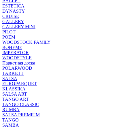
BALLET
ESTETICA
DYNASTY
CRUISE
GALLERY
GALLERY MINI
PILOT
POEM
WOODSTOCK FAMILY
BOHEME
IMPERATOR
WOODSTYLE
Паркетная доска
POLARWOOD
TARKETT
SALSA
EUROPARQUET
KLASSIKA
SALSA ART
TANGO ART
TANGO CLASSIC
RUMBA
SALSA PREMIUM
TANGO
SAMBA