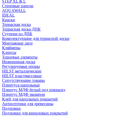
STEP XL & L
Стеновые панели
AQUAWALL
IDEAL
Краски
Террасная доска
Террасная доска ДПК
Ступени из ДПК
Комплектующие для террасной доски
Монтажные лаги
Кляймеры
Клипсы
Торцевые элементы
Инженерная доска
Регулируемые опоры
HILST металлические
HILST пластмассовые
Сопутствующие товары
Плинтуса напольные
Плинтус МДФ белый под покраску
Плинтус МДФ экошпон
Клей для напольных покрытий
Антисептики для древесины
Подложки
Подложки для виниловых покрытий