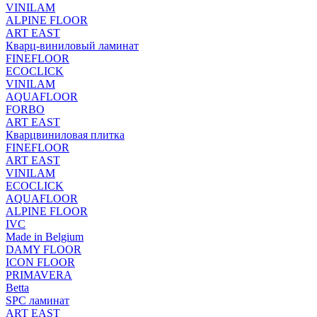
VINILAM
ALPINE FLOOR
ART EAST
Кварц-виниловый ламинат
FINEFLOOR
ECOCLICK
VINILAM
AQUAFLOOR
FORBO
ART EAST
Кварцвиниловая плитка
FINEFLOOR
ART EAST
VINILAM
ECOCLICK
AQUAFLOOR
ALPINE FLOOR
IVC
Made in Belgium
DAMY FLOOR
ICON FLOOR
PRIMAVERA
Betta
SPC ламинат
ART EAST