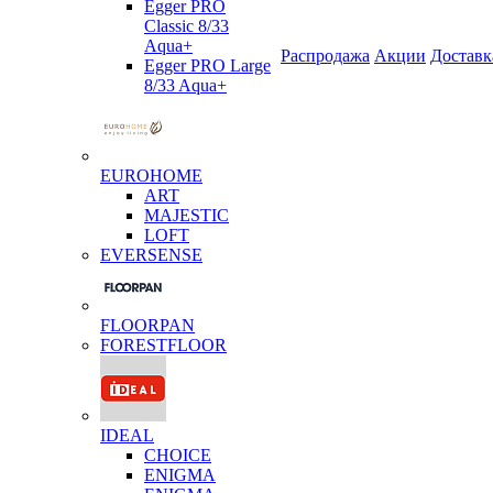
Egger PRO
Classic 8/33
Aqua+
Распродажа
Акции
Доставк
Egger PRO Large
8/33 Aqua+
EUROHOME
ART
MAJESTIC
LOFT
EVERSENSE
FLOORPAN
FORESTFLOOR
IDEAL
CHOICE
ENIGMA