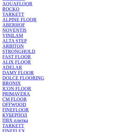
AQUAFLOOR
ROCKO
TARKETT
ALPINE FLOOR
ABERHOF
NOVENTIS
VINILAM
ALTA STEP
ARBITON
STRONGHOLD
FAST FLOOR
ALIX FLOOR
ADELAR
DAMY FLOOR
DOLCE FLOORING
BRONIX
ICON FLOOR
PRIMAVERA
CM FLOOR
OFFWOOD
FINEFLOOR
КУБЕРПОЛ
ПВХ плитка
TARKETT
FINEFLEX