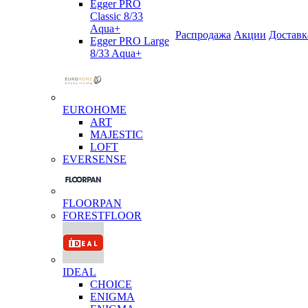
Egger PRO
Classic 8/33
Aqua+
Распродажа
Акции
Доставк
Egger PRO Large
8/33 Aqua+
EUROHOME
ART
MAJESTIC
LOFT
EVERSENSE
FLOORPAN
FORESTFLOOR
IDEAL
CHOICE
ENIGMA