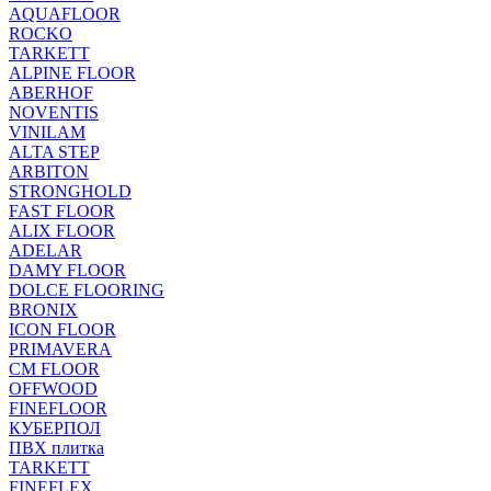
AQUAFLOOR
ROCKO
TARKETT
ALPINE FLOOR
ABERHOF
NOVENTIS
VINILAM
ALTA STEP
ARBITON
STRONGHOLD
FAST FLOOR
ALIX FLOOR
ADELAR
DAMY FLOOR
DOLCE FLOORING
BRONIX
ICON FLOOR
PRIMAVERA
CM FLOOR
OFFWOOD
FINEFLOOR
КУБЕРПОЛ
ПВХ плитка
TARKETT
FINEFLEX