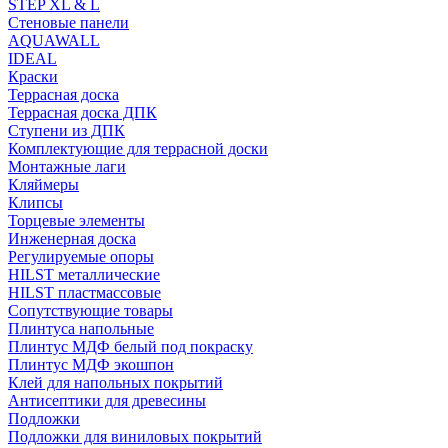
STEP XL & L
Стеновые панели
AQUAWALL
IDEAL
Краски
Террасная доска
Террасная доска ДПК
Ступени из ДПК
Комплектующие для террасной доски
Монтажные лаги
Кляймеры
Клипсы
Торцевые элементы
Инженерная доска
Регулируемые опоры
HILST металлические
HILST пластмассовые
Сопутствующие товары
Плинтуса напольные
Плинтус МДФ белый под покраску
Плинтус МДФ экошпон
Клей для напольных покрытий
Антисептики для древесины
Подложки
Подложки для виниловых покрытий