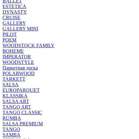
BALLET
ESTETICA
DYNASTY
CRUISE
GALLERY
GALLERY MINI
PILOT
POEM
WOODSTOCK FAMILY
BOHEME
IMPERATOR
WOODSTYLE
Паркетная доска
POLARWOOD
TARKETT
SALSA
EUROPARQUET
KLASSIKA
SALSA ART
TANGO ART
TANGO CLASSIC
RUMBA
SALSA PREMIUM
TANGO
SAMBA