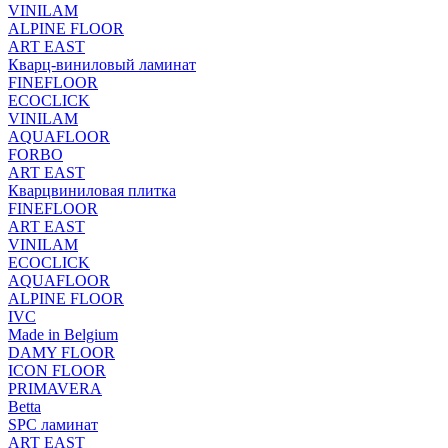
VINILAM
ALPINE FLOOR
ART EAST
Кварц-виниловый ламинат
FINEFLOOR
ECOCLICK
VINILAM
AQUAFLOOR
FORBO
ART EAST
Кварцвиниловая плитка
FINEFLOOR
ART EAST
VINILAM
ECOCLICK
AQUAFLOOR
ALPINE FLOOR
IVC
Made in Belgium
DAMY FLOOR
ICON FLOOR
PRIMAVERA
Betta
SPC ламинат
ART EAST