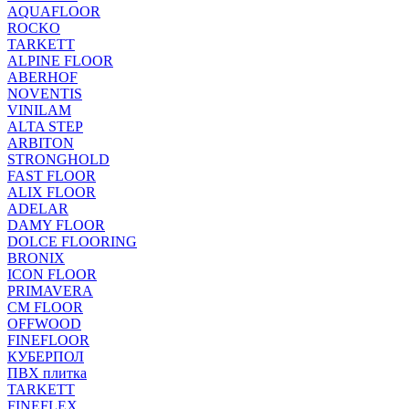
AQUAFLOOR
ROCKO
TARKETT
ALPINE FLOOR
ABERHOF
NOVENTIS
VINILAM
ALTA STEP
ARBITON
STRONGHOLD
FAST FLOOR
ALIX FLOOR
ADELAR
DAMY FLOOR
DOLCE FLOORING
BRONIX
ICON FLOOR
PRIMAVERA
CM FLOOR
OFFWOOD
FINEFLOOR
КУБЕРПОЛ
ПВХ плитка
TARKETT
FINEFLEX