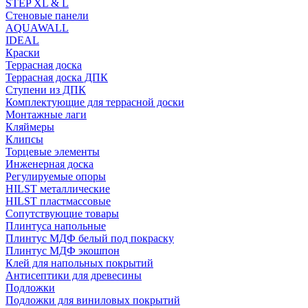
STEP XL & L
Стеновые панели
AQUAWALL
IDEAL
Краски
Террасная доска
Террасная доска ДПК
Ступени из ДПК
Комплектующие для террасной доски
Монтажные лаги
Кляймеры
Клипсы
Торцевые элементы
Инженерная доска
Регулируемые опоры
HILST металлические
HILST пластмассовые
Сопутствующие товары
Плинтуса напольные
Плинтус МДФ белый под покраску
Плинтус МДФ экошпон
Клей для напольных покрытий
Антисептики для древесины
Подложки
Подложки для виниловых покрытий