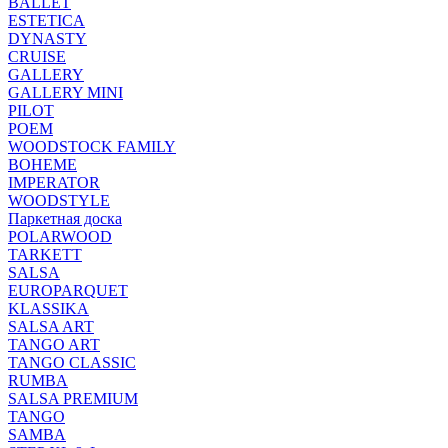
BALLET
ESTETICA
DYNASTY
CRUISE
GALLERY
GALLERY MINI
PILOT
POEM
WOODSTOCK FAMILY
BOHEME
IMPERATOR
WOODSTYLE
Паркетная доска
POLARWOOD
TARKETT
SALSA
EUROPARQUET
KLASSIKA
SALSA ART
TANGO ART
TANGO CLASSIC
RUMBA
SALSA PREMIUM
TANGO
SAMBA