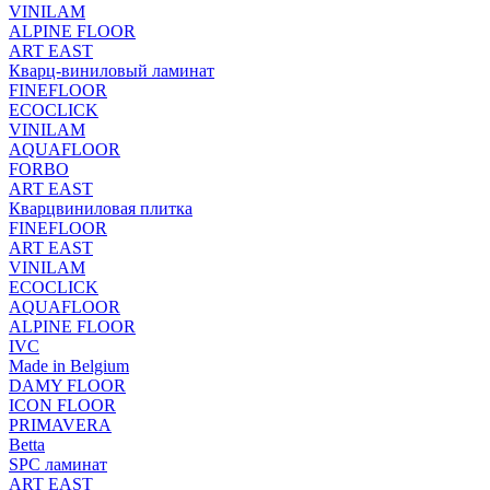
VINILAM
ALPINE FLOOR
ART EAST
Кварц-виниловый ламинат
FINEFLOOR
ECOCLICK
VINILAM
AQUAFLOOR
FORBO
ART EAST
Кварцвиниловая плитка
FINEFLOOR
ART EAST
VINILAM
ECOCLICK
AQUAFLOOR
ALPINE FLOOR
IVC
Made in Belgium
DAMY FLOOR
ICON FLOOR
PRIMAVERA
Betta
SPC ламинат
ART EAST