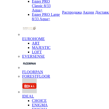
Egger PRO
Classic 8/33
Aqua+
Распродажа
Акции
Доставк
Egger PRO Large
8/33 Aqua+
EUROHOME
ART
MAJESTIC
LOFT
EVERSENSE
FLOORPAN
FORESTFLOOR
IDEAL
CHOICE
ENIGMA