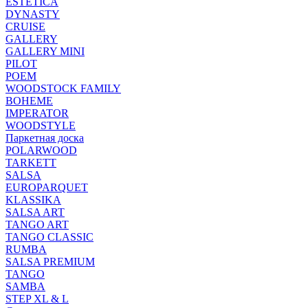
ESTETICA
DYNASTY
CRUISE
GALLERY
GALLERY MINI
PILOT
POEM
WOODSTOCK FAMILY
BOHEME
IMPERATOR
WOODSTYLE
Паркетная доска
POLARWOOD
TARKETT
SALSA
EUROPARQUET
KLASSIKA
SALSA ART
TANGO ART
TANGO CLASSIC
RUMBA
SALSA PREMIUM
TANGO
SAMBA
STEP XL & L