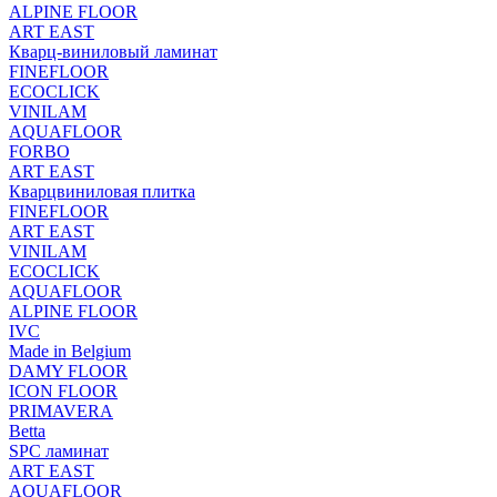
ALPINE FLOOR
ART EAST
Кварц-виниловый ламинат
FINEFLOOR
ECOCLICK
VINILAM
AQUAFLOOR
FORBO
ART EAST
Кварцвиниловая плитка
FINEFLOOR
ART EAST
VINILAM
ECOCLICK
AQUAFLOOR
ALPINE FLOOR
IVC
Made in Belgium
DAMY FLOOR
ICON FLOOR
PRIMAVERA
Betta
SPC ламинат
ART EAST
AQUAFLOOR