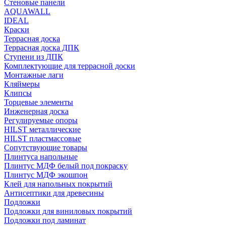
Стеновые панели
AQUAWALL
IDEAL
Краски
Террасная доска
Террасная доска ДПК
Ступени из ДПК
Комплектующие для террасной доски
Монтажные лаги
Кляймеры
Клипсы
Торцевые элементы
Инженерная доска
Регулируемые опоры
HILST металлические
HILST пластмассовые
Сопутствующие товары
Плинтуса напольные
Плинтус МДФ белый под покраску
Плинтус МДФ экошпон
Клей для напольных покрытий
Антисептики для древесины
Подложки
Подложки для виниловых покрытий
Подложки под ламинат