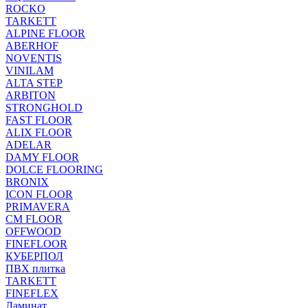
ROCKO
TARKETT
ALPINE FLOOR
ABERHOF
NOVENTIS
VINILAM
ALTA STEP
ARBITON
STRONGHOLD
FAST FLOOR
ALIX FLOOR
ADELAR
DAMY FLOOR
DOLCE FLOORING
BRONIX
ICON FLOOR
PRIMAVERA
CM FLOOR
OFFWOOD
FINEFLOOR
КУБЕРПОЛ
ПВХ плитка
TARKETT
FINEFLEX
Ламинат