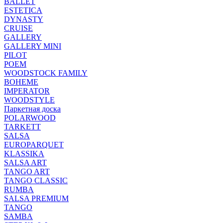
BALLET
ESTETICA
DYNASTY
CRUISE
GALLERY
GALLERY MINI
PILOT
POEM
WOODSTOCK FAMILY
BOHEME
IMPERATOR
WOODSTYLE
Паркетная доска
POLARWOOD
TARKETT
SALSA
EUROPARQUET
KLASSIKA
SALSA ART
TANGO ART
TANGO CLASSIC
RUMBA
SALSA PREMIUM
TANGO
SAMBA