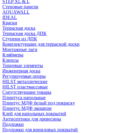
STEP XL & L
Стеновые панели
AQUAWALL
IDEAL
Краски
Террасная доска
Террасная доска ДПК
Ступени из ДПК
Комплектующие для террасной доски
Монтажные лаги
Кляймеры
Клипсы
Торцевые элементы
Инженерная доска
Регулируемые опоры
HILST металлические
HILST пластмассовые
Сопутствующие товары
Плинтуса напольные
Плинтус МДФ белый под покраску
Плинтус МДФ экошпон
Клей для напольных покрытий
Антисептики для древесины
Подложки
Подложки для виниловых покрытий