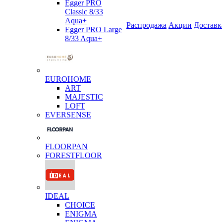
Egger PRO
Classic 8/33
Aqua+
Распродажа
Акции
Доставк
Egger PRO Large
8/33 Aqua+
EUROHOME
ART
MAJESTIC
LOFT
EVERSENSE
FLOORPAN
FORESTFLOOR
IDEAL
CHOICE
ENIGMA