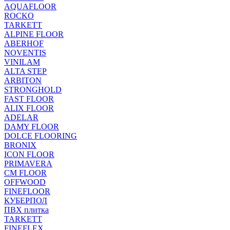
AQUAFLOOR
ROCKO
TARKETT
ALPINE FLOOR
ABERHOF
NOVENTIS
VINILAM
ALTA STEP
ARBITON
STRONGHOLD
FAST FLOOR
ALIX FLOOR
ADELAR
DAMY FLOOR
DOLCE FLOORING
BRONIX
ICON FLOOR
PRIMAVERA
CM FLOOR
OFFWOOD
FINEFLOOR
КУБЕРПОЛ
ПВХ плитка
TARKETT
FINEFLEX