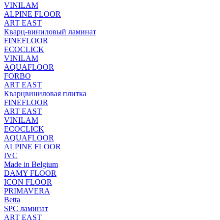
VINILAM
ALPINE FLOOR
ART EAST
Кварц-виниловый ламинат
FINEFLOOR
ECOCLICK
VINILAM
AQUAFLOOR
FORBO
ART EAST
Кварцвиниловая плитка
FINEFLOOR
ART EAST
VINILAM
ECOCLICK
AQUAFLOOR
ALPINE FLOOR
IVC
Made in Belgium
DAMY FLOOR
ICON FLOOR
PRIMAVERA
Betta
SPC ламинат
ART EAST