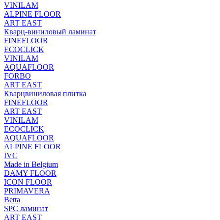
VINILAM
ALPINE FLOOR
ART EAST
Кварц-виниловый ламинат
FINEFLOOR
ECOCLICK
VINILAM
AQUAFLOOR
FORBO
ART EAST
Кварцвиниловая плитка
FINEFLOOR
ART EAST
VINILAM
ECOCLICK
AQUAFLOOR
ALPINE FLOOR
IVC
Made in Belgium
DAMY FLOOR
ICON FLOOR
PRIMAVERA
Betta
SPC ламинат
ART EAST