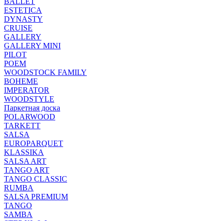
BALLET
ESTETICA
DYNASTY
CRUISE
GALLERY
GALLERY MINI
PILOT
POEM
WOODSTOCK FAMILY
BOHEME
IMPERATOR
WOODSTYLE
Паркетная доска
POLARWOOD
TARKETT
SALSA
EUROPARQUET
KLASSIKA
SALSA ART
TANGO ART
TANGO CLASSIC
RUMBA
SALSA PREMIUM
TANGO
SAMBA