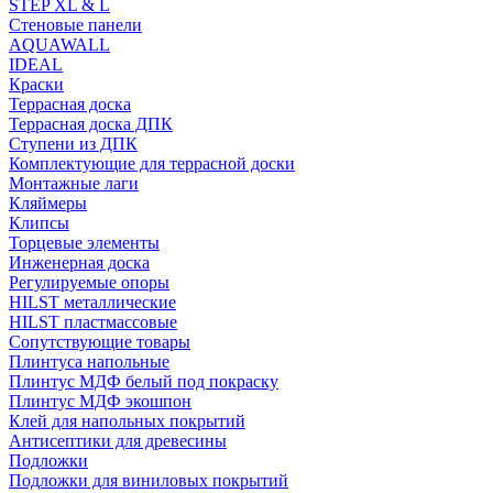
STEP XL & L
Стеновые панели
AQUAWALL
IDEAL
Краски
Террасная доска
Террасная доска ДПК
Ступени из ДПК
Комплектующие для террасной доски
Монтажные лаги
Кляймеры
Клипсы
Торцевые элементы
Инженерная доска
Регулируемые опоры
HILST металлические
HILST пластмассовые
Сопутствующие товары
Плинтуса напольные
Плинтус МДФ белый под покраску
Плинтус МДФ экошпон
Клей для напольных покрытий
Антисептики для древесины
Подложки
Подложки для виниловых покрытий