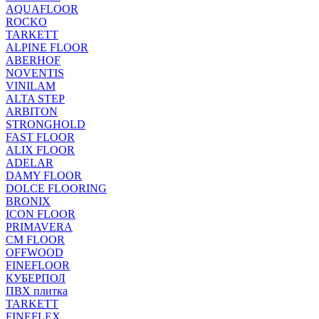
AQUAFLOOR
ROCKO
TARKETT
ALPINE FLOOR
ABERHOF
NOVENTIS
VINILAM
ALTA STEP
ARBITON
STRONGHOLD
FAST FLOOR
ALIX FLOOR
ADELAR
DAMY FLOOR
DOLCE FLOORING
BRONIX
ICON FLOOR
PRIMAVERA
CM FLOOR
OFFWOOD
FINEFLOOR
КУБЕРПОЛ
ПВХ плитка
TARKETT
FINEFLEX