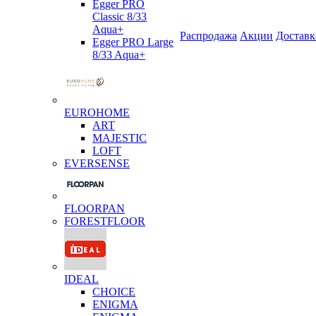
Egger PRO
Classic 8/33
Aqua+
Распродажа
Акции
Доставк
Egger PRO Large
8/33 Aqua+
EUROHOME
ART
MAJESTIC
LOFT
EVERSENSE
FLOORPAN
FORESTFLOOR
IDEAL
CHOICE
ENIGMA