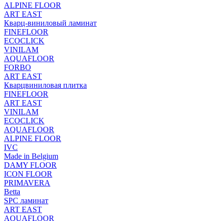
ALPINE FLOOR
ART EAST
Кварц-виниловый ламинат
FINEFLOOR
ECOCLICK
VINILAM
AQUAFLOOR
FORBO
ART EAST
Кварцвиниловая плитка
FINEFLOOR
ART EAST
VINILAM
ECOCLICK
AQUAFLOOR
ALPINE FLOOR
IVC
Made in Belgium
DAMY FLOOR
ICON FLOOR
PRIMAVERA
Betta
SPC ламинат
ART EAST
AQUAFLOOR