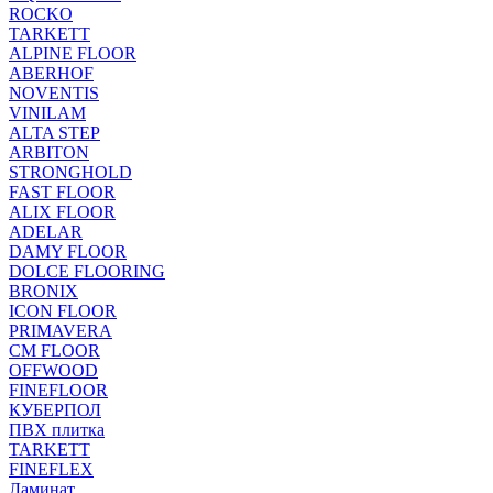
ROCKO
TARKETT
ALPINE FLOOR
ABERHOF
NOVENTIS
VINILAM
ALTA STEP
ARBITON
STRONGHOLD
FAST FLOOR
ALIX FLOOR
ADELAR
DAMY FLOOR
DOLCE FLOORING
BRONIX
ICON FLOOR
PRIMAVERA
CM FLOOR
OFFWOOD
FINEFLOOR
КУБЕРПОЛ
ПВХ плитка
TARKETT
FINEFLEX
Ламинат