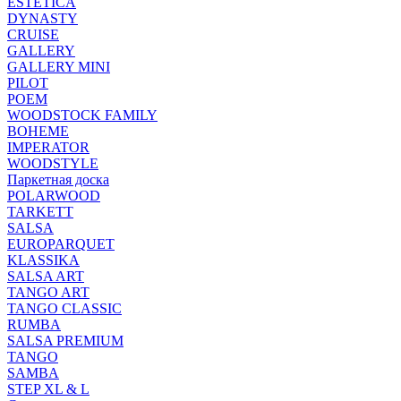
ESTETICA
DYNASTY
CRUISE
GALLERY
GALLERY MINI
PILOT
POEM
WOODSTOCK FAMILY
BOHEME
IMPERATOR
WOODSTYLE
Паркетная доска
POLARWOOD
TARKETT
SALSA
EUROPARQUET
KLASSIKA
SALSA ART
TANGO ART
TANGO CLASSIC
RUMBA
SALSA PREMIUM
TANGO
SAMBA
STEP XL & L