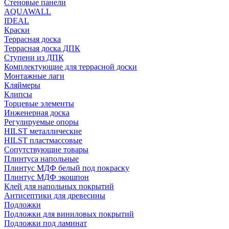
Стеновые панели
AQUAWALL
IDEAL
Краски
Террасная доска
Террасная доска ДПК
Ступени из ДПК
Комплектующие для террасной доски
Монтажные лаги
Кляймеры
Клипсы
Торцевые элементы
Инженерная доска
Регулируемые опоры
HILST металлические
HILST пластмассовые
Сопутствующие товары
Плинтуса напольные
Плинтус МДФ белый под покраску
Плинтус МДФ экошпон
Клей для напольных покрытий
Антисептики для древесины
Подложки
Подложки для виниловых покрытий
Подложки под ламинат