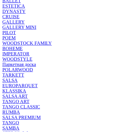
BALLET
ESTETICA
DYNASTY
CRUISE
GALLERY
GALLERY MINI
PILOT
POEM
WOODSTOCK FAMILY
BOHEME
IMPERATOR
WOODSTYLE
Паркетная доска
POLARWOOD
TARKETT
SALSA
EUROPARQUET
KLASSIKA
SALSA ART
TANGO ART
TANGO CLASSIC
RUMBA
SALSA PREMIUM
TANGO
SAMBA