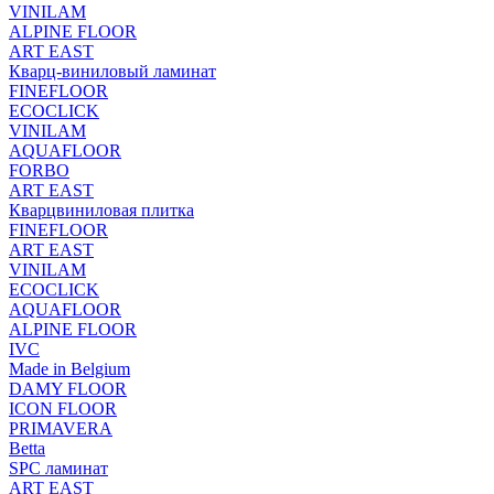
VINILAM
ALPINE FLOOR
ART EAST
Кварц-виниловый ламинат
FINEFLOOR
ECOCLICK
VINILAM
AQUAFLOOR
FORBO
ART EAST
Кварцвиниловая плитка
FINEFLOOR
ART EAST
VINILAM
ECOCLICK
AQUAFLOOR
ALPINE FLOOR
IVC
Made in Belgium
DAMY FLOOR
ICON FLOOR
PRIMAVERA
Betta
SPC ламинат
ART EAST