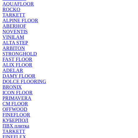
AQUAFLOOR
ROCKO
TARKETT
ALPINE FLOOR
ABERHOF
NOVENTIS
VINILAM
ALTA STEP
ARBITON
STRONGHOLD
FAST FLOOR
ALIX FLOOR
ADELAR
DAMY FLOOR
DOLCE FLOORING
BRONIX
ICON FLOOR
PRIMAVERA
CM FLOOR
OFFWOOD
FINEFLOOR
КУБЕРПОЛ
ПВХ плитка
TARKETT
FINEFLEX