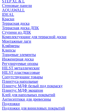
STEP XL & L
Стеновые панели
AQUAWALL
IDEAL
Краски
Террасная доска
Террасная доска ДПК
Ступени из ДПК
Комплектующие для террасной доски
Монтажные лаги
Кляймеры
Клипсы
Торцевые элементы
Инженерная доска
Регулируемые опоры
HILST металлические
HILST пластмассовые
Сопутствующие товары
Плинтуса напольные
Плинтус МДФ белый под покраску
Плинтус МДФ экошпон
Клей для напольных покрытий
Антисептики для древесины
Подложки
Подложки для виниловых покрытий