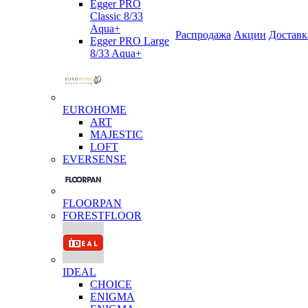
Egger PRO
Classic 8/33
Aqua+
Распродажа
Акции
Доставк
Egger PRO Large
8/33 Aqua+
EUROHOME
ART
MAJESTIC
LOFT
EVERSENSE
FLOORPAN
FORESTFLOOR
IDEAL
CHOICE
ENIGMA