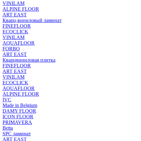
VINILAM
ALPINE FLOOR
ART EAST
Кварц-виниловый ламинат
FINEFLOOR
ECOCLICK
VINILAM
AQUAFLOOR
FORBO
ART EAST
Кварцвиниловая плитка
FINEFLOOR
ART EAST
VINILAM
ECOCLICK
AQUAFLOOR
ALPINE FLOOR
IVC
Made in Belgium
DAMY FLOOR
ICON FLOOR
PRIMAVERA
Betta
SPC ламинат
ART EAST