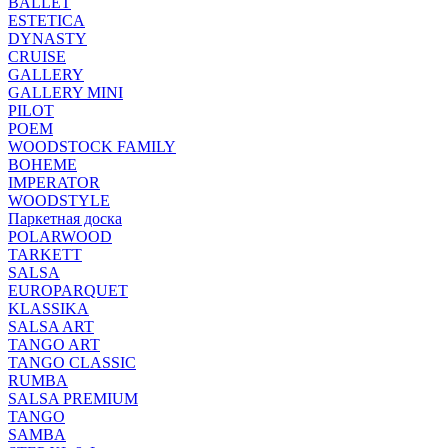
BALLET
ESTETICA
DYNASTY
CRUISE
GALLERY
GALLERY MINI
PILOT
POEM
WOODSTOCK FAMILY
BOHEME
IMPERATOR
WOODSTYLE
Паркетная доска
POLARWOOD
TARKETT
SALSA
EUROPARQUET
KLASSIKA
SALSA ART
TANGO ART
TANGO CLASSIC
RUMBA
SALSA PREMIUM
TANGO
SAMBA