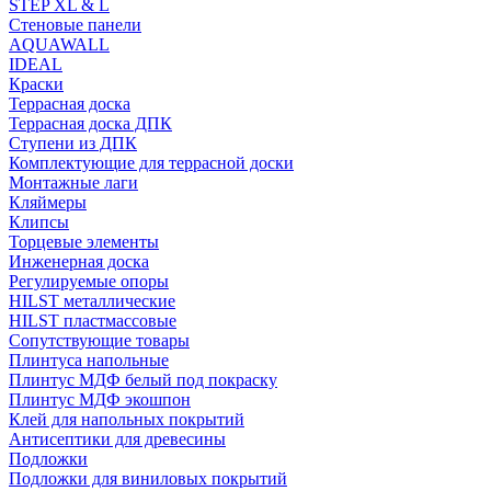
STEP XL & L
Стеновые панели
AQUAWALL
IDEAL
Краски
Террасная доска
Террасная доска ДПК
Ступени из ДПК
Комплектующие для террасной доски
Монтажные лаги
Кляймеры
Клипсы
Торцевые элементы
Инженерная доска
Регулируемые опоры
HILST металлические
HILST пластмассовые
Сопутствующие товары
Плинтуса напольные
Плинтус МДФ белый под покраску
Плинтус МДФ экошпон
Клей для напольных покрытий
Антисептики для древесины
Подложки
Подложки для виниловых покрытий