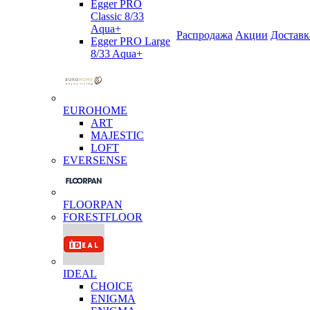
Egger PRO
Classic 8/33
Aqua+
Распродажа
Акции
Доставк
Egger PRO Large
8/33 Aqua+
EUROHOME
ART
MAJESTIC
LOFT
EVERSENSE
FLOORPAN
FORESTFLOOR
IDEAL
CHOICE
ENIGMA