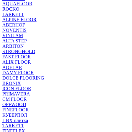
AQUAFLOOR
ROCKO
TARKETT
ALPINE FLOOR
ABERHOF
NOVENTIS
VINILAM
ALTA STEP
ARBITON
STRONGHOLD
FAST FLOOR
ALIX FLOOR
ADELAR
DAMY FLOOR
DOLCE FLOORING
BRONIX
ICON FLOOR
PRIMAVERA
CM FLOOR
OFFWOOD
FINEFLOOR
КУБЕРПОЛ
ПВХ плитка
TARKETT
FINEFLEX