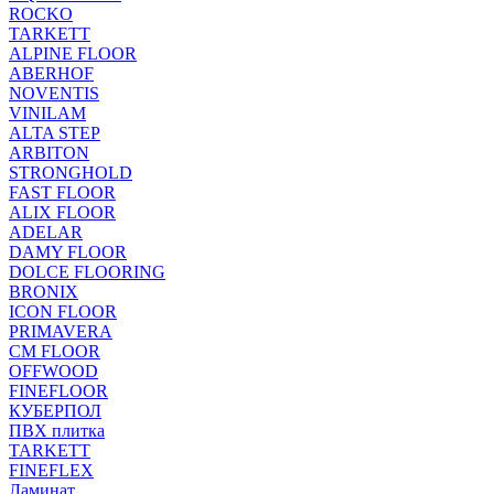
ROCKO
TARKETT
ALPINE FLOOR
ABERHOF
NOVENTIS
VINILAM
ALTA STEP
ARBITON
STRONGHOLD
FAST FLOOR
ALIX FLOOR
ADELAR
DAMY FLOOR
DOLCE FLOORING
BRONIX
ICON FLOOR
PRIMAVERA
CM FLOOR
OFFWOOD
FINEFLOOR
КУБЕРПОЛ
ПВХ плитка
TARKETT
FINEFLEX
Ламинат