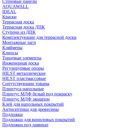
Стеновые панели
AQUAWALL
IDEAL
Краски
Террасная доска
Террасная доска ДПК
Ступени из ДПК
Комплектующие для террасной доски
Монтажные лаги
Кляймеры
Клипсы
Торцевые элементы
Инженерная доска
Регулируемые опоры
HILST металлические
HILST пластмассовые
Сопутствующие товары
Плинтуса напольные
Плинтус МДФ белый под покраску
Плинтус МДФ экошпон
Клей для напольных покрытий
Антисептики для древесины
Подложки
Подложки для виниловых покрытий
Подложки под ламинат