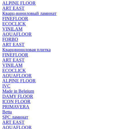
ALPINE FLOOR
ART EAST
Кварц-виниловый ламинат
FINEFLOOR
ECOCLICK
VINILAM
AQUAFLOOR
FORBO
ART EAST
Кварцвиниловая плитка
FINEFLOOR
ART EAST
VINILAM
ECOCLICK
AQUAFLOOR
ALPINE FLOOR
IVC
Made in Belgium
DAMY FLOOR
ICON FLOOR
PRIMAVERA
Betta
SPC ламинат
ART EAST
AQUAFLOOR