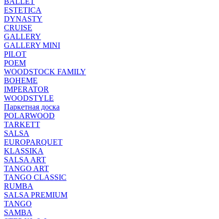
BALLET
ESTETICA
DYNASTY
CRUISE
GALLERY
GALLERY MINI
PILOT
POEM
WOODSTOCK FAMILY
BOHEME
IMPERATOR
WOODSTYLE
Паркетная доска
POLARWOOD
TARKETT
SALSA
EUROPARQUET
KLASSIKA
SALSA ART
TANGO ART
TANGO CLASSIC
RUMBA
SALSA PREMIUM
TANGO
SAMBA