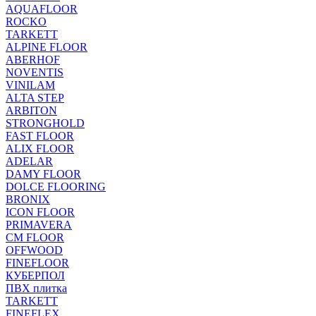
AQUAFLOOR
ROCKO
TARKETT
ALPINE FLOOR
ABERHOF
NOVENTIS
VINILAM
ALTA STEP
ARBITON
STRONGHOLD
FAST FLOOR
ALIX FLOOR
ADELAR
DAMY FLOOR
DOLCE FLOORING
BRONIX
ICON FLOOR
PRIMAVERA
CM FLOOR
OFFWOOD
FINEFLOOR
КУБЕРПОЛ
ПВХ плитка
TARKETT
FINEFLEX