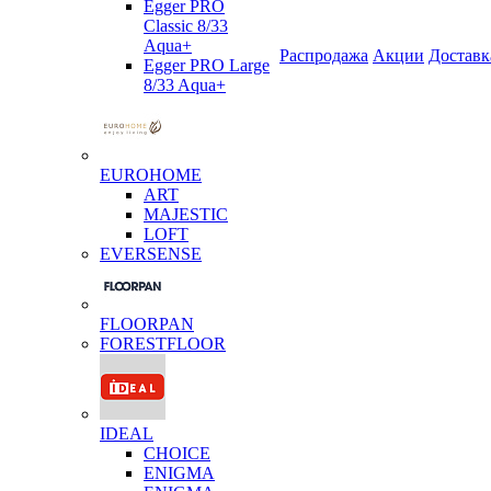
Egger PRO
Classic 8/33
Aqua+
Распродажа
Акции
Доставк
Egger PRO Large
8/33 Aqua+
EUROHOME
ART
MAJESTIC
LOFT
EVERSENSE
FLOORPAN
FORESTFLOOR
IDEAL
CHOICE
ENIGMA