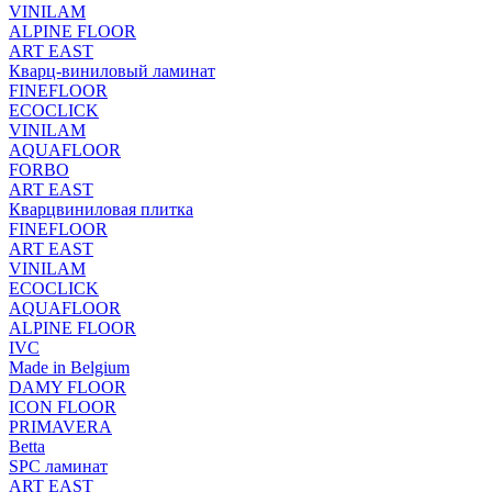
VINILAM
ALPINE FLOOR
ART EAST
Кварц-виниловый ламинат
FINEFLOOR
ECOCLICK
VINILAM
AQUAFLOOR
FORBO
ART EAST
Кварцвиниловая плитка
FINEFLOOR
ART EAST
VINILAM
ECOCLICK
AQUAFLOOR
ALPINE FLOOR
IVC
Made in Belgium
DAMY FLOOR
ICON FLOOR
PRIMAVERA
Betta
SPC ламинат
ART EAST