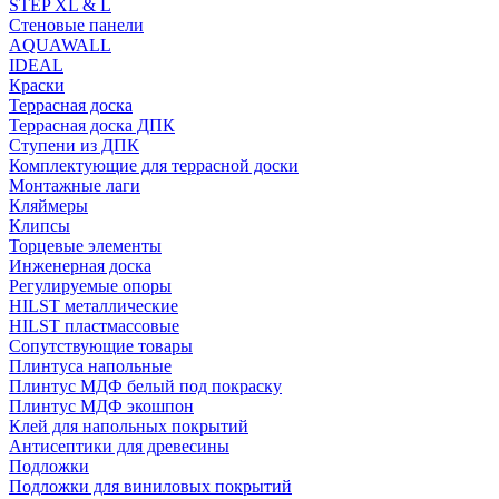
STEP XL & L
Стеновые панели
AQUAWALL
IDEAL
Краски
Террасная доска
Террасная доска ДПК
Ступени из ДПК
Комплектующие для террасной доски
Монтажные лаги
Кляймеры
Клипсы
Торцевые элементы
Инженерная доска
Регулируемые опоры
HILST металлические
HILST пластмассовые
Сопутствующие товары
Плинтуса напольные
Плинтус МДФ белый под покраску
Плинтус МДФ экошпон
Клей для напольных покрытий
Антисептики для древесины
Подложки
Подложки для виниловых покрытий