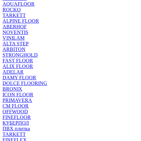
AQUAFLOOR
ROCKO
TARKETT
ALPINE FLOOR
ABERHOF
NOVENTIS
VINILAM
ALTA STEP
ARBITON
STRONGHOLD
FAST FLOOR
ALIX FLOOR
ADELAR
DAMY FLOOR
DOLCE FLOORING
BRONIX
ICON FLOOR
PRIMAVERA
CM FLOOR
OFFWOOD
FINEFLOOR
КУБЕРПОЛ
ПВХ плитка
TARKETT
FINEFLEX