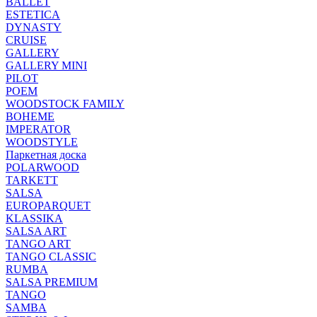
BALLET
ESTETICA
DYNASTY
CRUISE
GALLERY
GALLERY MINI
PILOT
POEM
WOODSTOCK FAMILY
BOHEME
IMPERATOR
WOODSTYLE
Паркетная доска
POLARWOOD
TARKETT
SALSA
EUROPARQUET
KLASSIKA
SALSA ART
TANGO ART
TANGO CLASSIC
RUMBA
SALSA PREMIUM
TANGO
SAMBA