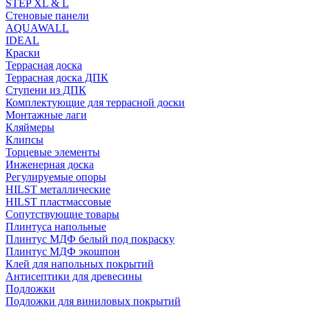
STEP XL & L
Стеновые панели
AQUAWALL
IDEAL
Краски
Террасная доска
Террасная доска ДПК
Ступени из ДПК
Комплектующие для террасной доски
Монтажные лаги
Кляймеры
Клипсы
Торцевые элементы
Инженерная доска
Регулируемые опоры
HILST металлические
HILST пластмассовые
Сопутствующие товары
Плинтуса напольные
Плинтус МДФ белый под покраску
Плинтус МДФ экошпон
Клей для напольных покрытий
Антисептики для древесины
Подложки
Подложки для виниловых покрытий