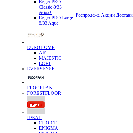
Egger PRO
Classic 8/33
Aqua+
Распродажа
Акции
Доставк
Egger PRO Large
8/33 Aqua+
EUROHOME
ART
MAJESTIC
LOFT
EVERSENSE
FLOORPAN
FORESTFLOOR
IDEAL
CHOICE
ENIGMA