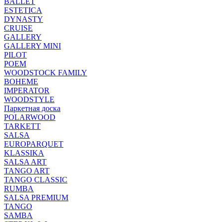
BALLET
ESTETICA
DYNASTY
CRUISE
GALLERY
GALLERY MINI
PILOT
POEM
WOODSTOCK FAMILY
BOHEME
IMPERATOR
WOODSTYLE
Паркетная доска
POLARWOOD
TARKETT
SALSA
EUROPARQUET
KLASSIKA
SALSA ART
TANGO ART
TANGO CLASSIC
RUMBA
SALSA PREMIUM
TANGO
SAMBA