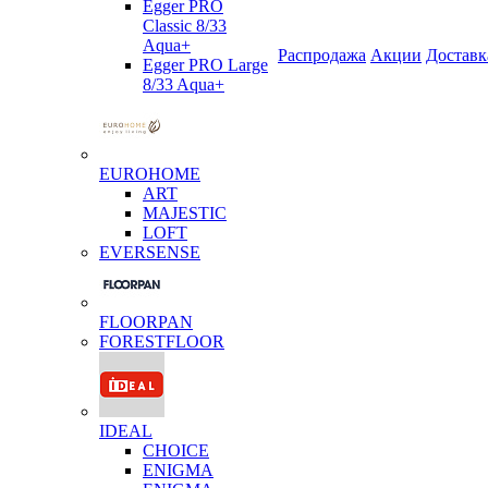
Egger PRO
Classic 8/33
Aqua+
Распродажа
Акции
Доставк
Egger PRO Large
8/33 Aqua+
EUROHOME
ART
MAJESTIC
LOFT
EVERSENSE
FLOORPAN
FORESTFLOOR
IDEAL
CHOICE
ENIGMA