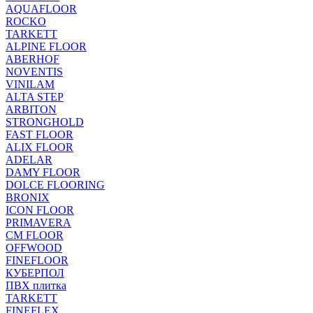
AQUAFLOOR
ROCKO
TARKETT
ALPINE FLOOR
ABERHOF
NOVENTIS
VINILAM
ALTA STEP
ARBITON
STRONGHOLD
FAST FLOOR
ALIX FLOOR
ADELAR
DAMY FLOOR
DOLCE FLOORING
BRONIX
ICON FLOOR
PRIMAVERA
CM FLOOR
OFFWOOD
FINEFLOOR
КУБЕРПОЛ
ПВХ плитка
TARKETT
FINEFLEX