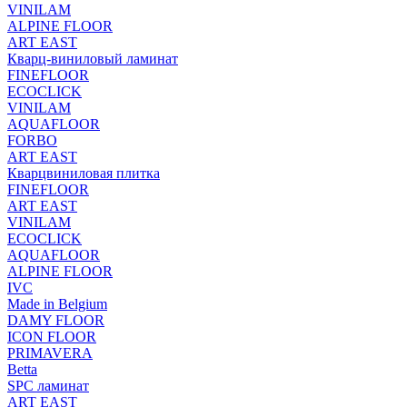
VINILAM
ALPINE FLOOR
ART EAST
Кварц-виниловый ламинат
FINEFLOOR
ECOCLICK
VINILAM
AQUAFLOOR
FORBO
ART EAST
Кварцвиниловая плитка
FINEFLOOR
ART EAST
VINILAM
ECOCLICK
AQUAFLOOR
ALPINE FLOOR
IVC
Made in Belgium
DAMY FLOOR
ICON FLOOR
PRIMAVERA
Betta
SPC ламинат
ART EAST