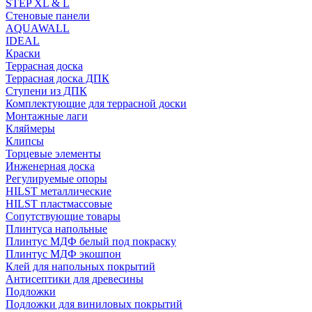
STEP XL & L
Стеновые панели
AQUAWALL
IDEAL
Краски
Террасная доска
Террасная доска ДПК
Ступени из ДПК
Комплектующие для террасной доски
Монтажные лаги
Кляймеры
Клипсы
Торцевые элементы
Инженерная доска
Регулируемые опоры
HILST металлические
HILST пластмассовые
Сопутствующие товары
Плинтуса напольные
Плинтус МДФ белый под покраску
Плинтус МДФ экошпон
Клей для напольных покрытий
Антисептики для древесины
Подложки
Подложки для виниловых покрытий