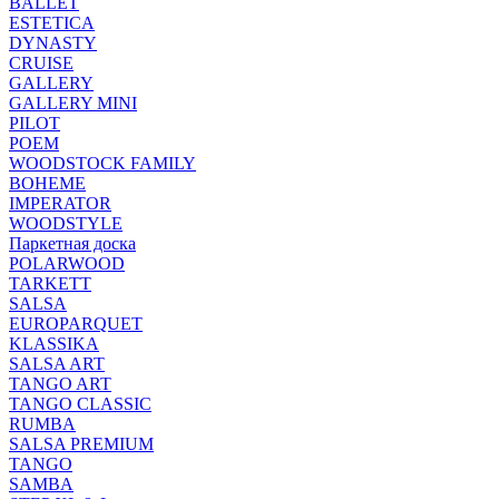
BALLET
ESTETICA
DYNASTY
CRUISE
GALLERY
GALLERY MINI
PILOT
POEM
WOODSTOCK FAMILY
BOHEME
IMPERATOR
WOODSTYLE
Паркетная доска
POLARWOOD
TARKETT
SALSA
EUROPARQUET
KLASSIKA
SALSA ART
TANGO ART
TANGO CLASSIC
RUMBA
SALSA PREMIUM
TANGO
SAMBA