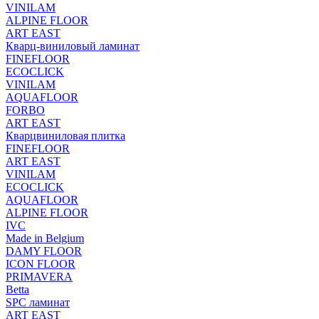
VINILAM
ALPINE FLOOR
ART EAST
Кварц-виниловый ламинат
FINEFLOOR
ECOCLICK
VINILAM
AQUAFLOOR
FORBO
ART EAST
Кварцвиниловая плитка
FINEFLOOR
ART EAST
VINILAM
ECOCLICK
AQUAFLOOR
ALPINE FLOOR
IVC
Made in Belgium
DAMY FLOOR
ICON FLOOR
PRIMAVERA
Betta
SPC ламинат
ART EAST