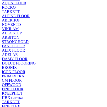
AQUAFLOOR
ROCKO
TARKETT
ALPINE FLOOR
ABERHOF
NOVENTIS
VINILAM
ALTA STEP
ARBITON
STRONGHOLD
FAST FLOOR
ALIX FLOOR
ADELAR
DAMY FLOOR
DOLCE FLOORING
BRONIX
ICON FLOOR
PRIMAVERA
CM FLOOR
OFFWOOD
FINEFLOOR
КУБЕРПОЛ
ПВХ плитка
TARKETT
FINEFLEX