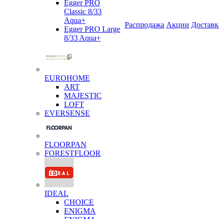
Egger PRO
Classic 8/33
Aqua+
Распродажа
Акции
Доставк
Egger PRO Large
8/33 Aqua+
EUROHOME
ART
MAJESTIC
LOFT
EVERSENSE
FLOORPAN
FORESTFLOOR
IDEAL
CHOICE
ENIGMA