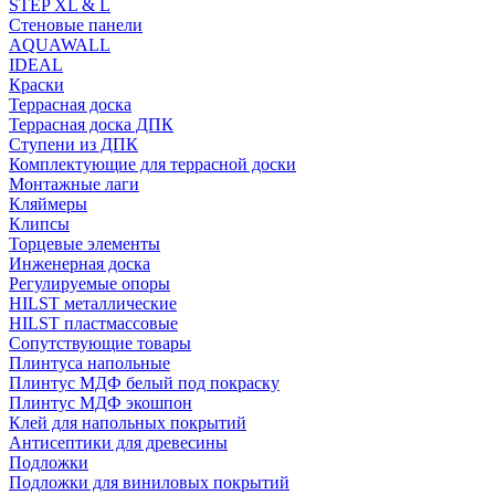
STEP XL & L
Стеновые панели
AQUAWALL
IDEAL
Краски
Террасная доска
Террасная доска ДПК
Ступени из ДПК
Комплектующие для террасной доски
Монтажные лаги
Кляймеры
Клипсы
Торцевые элементы
Инженерная доска
Регулируемые опоры
HILST металлические
HILST пластмассовые
Сопутствующие товары
Плинтуса напольные
Плинтус МДФ белый под покраску
Плинтус МДФ экошпон
Клей для напольных покрытий
Антисептики для древесины
Подложки
Подложки для виниловых покрытий