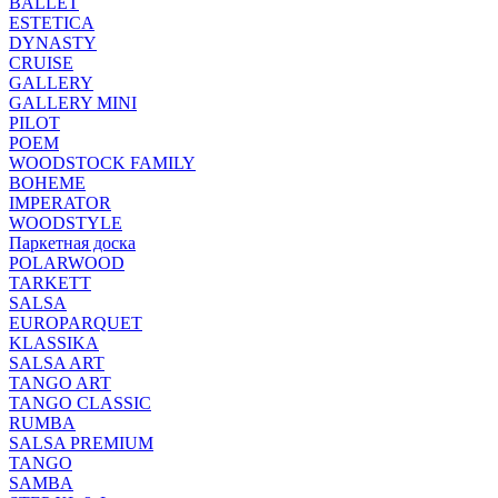
BALLET
ESTETICA
DYNASTY
CRUISE
GALLERY
GALLERY MINI
PILOT
POEM
WOODSTOCK FAMILY
BOHEME
IMPERATOR
WOODSTYLE
Паркетная доска
POLARWOOD
TARKETT
SALSA
EUROPARQUET
KLASSIKA
SALSA ART
TANGO ART
TANGO CLASSIC
RUMBA
SALSA PREMIUM
TANGO
SAMBA