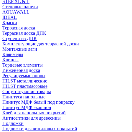
STEP XL & L
Стеновые панели
AQUAWALL
IDEAL
Краски
Террасная доска
Террасная доска ДПК
Ступени из ДПК
Комплектующие для террасной доски
Монтажные лаги
Кляймеры
Клипсы
Торцевые элементы
Инженерная доска
Регулируемые опоры
HILST металлические
HILST пластмассовые
Сопутствующие товары
Плинтуса напольные
Плинтус МДФ белый под покраску
Плинтус МДФ экошпон
Клей для напольных покрытий
Антисептики для древесины
Подложки
Подложки для виниловых покрытий