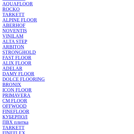
AQUAFLOOR
ROCKO
TARKETT
ALPINE FLOOR
ABERHOF
NOVENTIS
VINILAM
ALTA STEP
ARBITON
STRONGHOLD
FAST FLOOR
ALIX FLOOR
ADELAR
DAMY FLOOR
DOLCE FLOORING
BRONIX
ICON FLOOR
PRIMAVERA
CM FLOOR
OFFWOOD
FINEFLOOR
КУБЕРПОЛ
ПВХ плитка
TARKETT
FINEFLEX