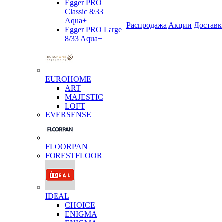
Egger PRO
Classic 8/33
Aqua+
Распродажа
Акции
Доставк
Egger PRO Large
8/33 Aqua+
EUROHOME
ART
MAJESTIC
LOFT
EVERSENSE
FLOORPAN
FORESTFLOOR
IDEAL
CHOICE
ENIGMA