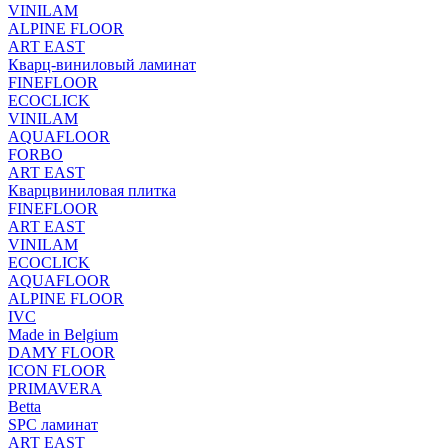
VINILAM
ALPINE FLOOR
ART EAST
Кварц-виниловый ламинат
FINEFLOOR
ECOCLICK
VINILAM
AQUAFLOOR
FORBO
ART EAST
Кварцвиниловая плитка
FINEFLOOR
ART EAST
VINILAM
ECOCLICK
AQUAFLOOR
ALPINE FLOOR
IVC
Made in Belgium
DAMY FLOOR
ICON FLOOR
PRIMAVERA
Betta
SPC ламинат
ART EAST