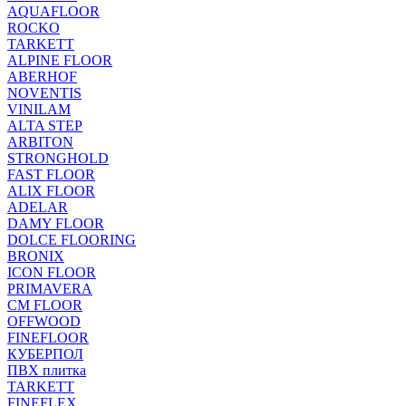
AQUAFLOOR
ROCKO
TARKETT
ALPINE FLOOR
ABERHOF
NOVENTIS
VINILAM
ALTA STEP
ARBITON
STRONGHOLD
FAST FLOOR
ALIX FLOOR
ADELAR
DAMY FLOOR
DOLCE FLOORING
BRONIX
ICON FLOOR
PRIMAVERA
CM FLOOR
OFFWOOD
FINEFLOOR
КУБЕРПОЛ
ПВХ плитка
TARKETT
FINEFLEX