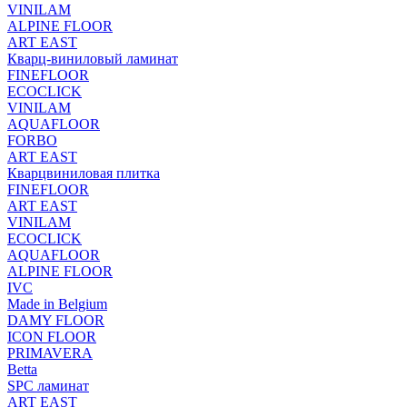
VINILAM
ALPINE FLOOR
ART EAST
Кварц-виниловый ламинат
FINEFLOOR
ECOCLICK
VINILAM
AQUAFLOOR
FORBO
ART EAST
Кварцвиниловая плитка
FINEFLOOR
ART EAST
VINILAM
ECOCLICK
AQUAFLOOR
ALPINE FLOOR
IVC
Made in Belgium
DAMY FLOOR
ICON FLOOR
PRIMAVERA
Betta
SPC ламинат
ART EAST