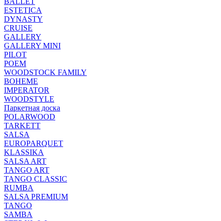
BALLET
ESTETICA
DYNASTY
CRUISE
GALLERY
GALLERY MINI
PILOT
POEM
WOODSTOCK FAMILY
BOHEME
IMPERATOR
WOODSTYLE
Паркетная доска
POLARWOOD
TARKETT
SALSA
EUROPARQUET
KLASSIKA
SALSA ART
TANGO ART
TANGO CLASSIC
RUMBA
SALSA PREMIUM
TANGO
SAMBA