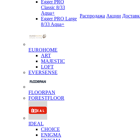
Egger PRO
Classic 8/33
Aqua+
Распродажа
Акции
Доставк
Egger PRO Large
8/33 Aqua+
EUROHOME
ART
MAJESTIC
LOFT
EVERSENSE
FLOORPAN
FORESTFLOOR
IDEAL
CHOICE
ENIGMA