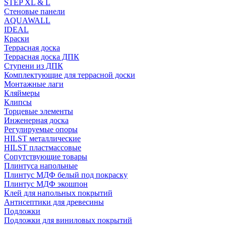
STEP XL & L
Стеновые панели
AQUAWALL
IDEAL
Краски
Террасная доска
Террасная доска ДПК
Ступени из ДПК
Комплектующие для террасной доски
Монтажные лаги
Кляймеры
Клипсы
Торцевые элементы
Инженерная доска
Регулируемые опоры
HILST металлические
HILST пластмассовые
Сопутствующие товары
Плинтуса напольные
Плинтус МДФ белый под покраску
Плинтус МДФ экошпон
Клей для напольных покрытий
Антисептики для древесины
Подложки
Подложки для виниловых покрытий