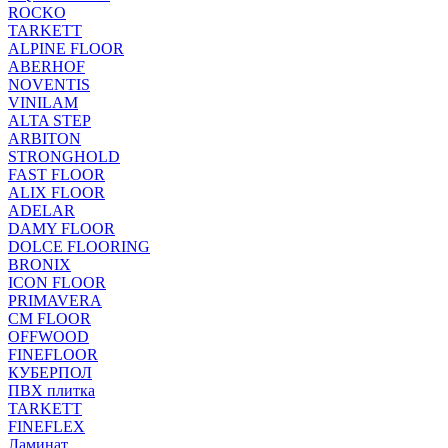
ROCKO
TARKETT
ALPINE FLOOR
ABERHOF
NOVENTIS
VINILAM
ALTA STEP
ARBITON
STRONGHOLD
FAST FLOOR
ALIX FLOOR
ADELAR
DAMY FLOOR
DOLCE FLOORING
BRONIX
ICON FLOOR
PRIMAVERA
CM FLOOR
OFFWOOD
FINEFLOOR
КУБЕРПОЛ
ПВХ плитка
TARKETT
FINEFLEX
Ламинат