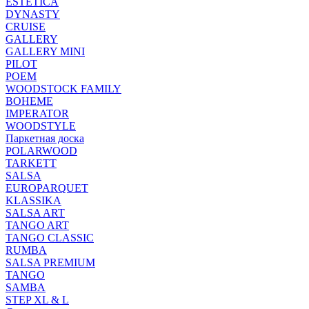
ESTETICA
DYNASTY
CRUISE
GALLERY
GALLERY MINI
PILOT
POEM
WOODSTOCK FAMILY
BOHEME
IMPERATOR
WOODSTYLE
Паркетная доска
POLARWOOD
TARKETT
SALSA
EUROPARQUET
KLASSIKA
SALSA ART
TANGO ART
TANGO CLASSIC
RUMBA
SALSA PREMIUM
TANGO
SAMBA
STEP XL & L