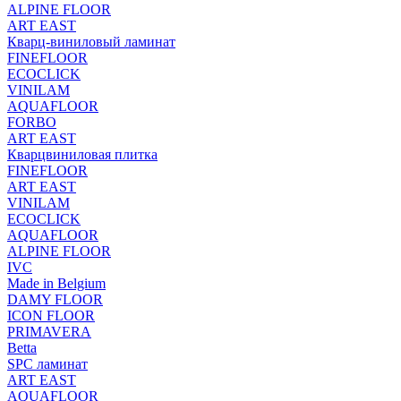
ALPINE FLOOR
ART EAST
Кварц-виниловый ламинат
FINEFLOOR
ECOCLICK
VINILAM
AQUAFLOOR
FORBO
ART EAST
Кварцвиниловая плитка
FINEFLOOR
ART EAST
VINILAM
ECOCLICK
AQUAFLOOR
ALPINE FLOOR
IVC
Made in Belgium
DAMY FLOOR
ICON FLOOR
PRIMAVERA
Betta
SPC ламинат
ART EAST
AQUAFLOOR