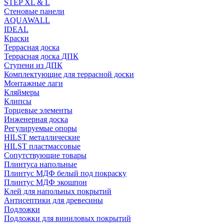
STEP XL & L
Стеновые панели
AQUAWALL
IDEAL
Краски
Террасная доска
Террасная доска ДПК
Ступени из ДПК
Комплектующие для террасной доски
Монтажные лаги
Кляймеры
Клипсы
Торцевые элементы
Инженерная доска
Регулируемые опоры
HILST металлические
HILST пластмассовые
Сопутствующие товары
Плинтуса напольные
Плинтус МДФ белый под покраску
Плинтус МДФ экошпон
Клей для напольных покрытий
Антисептики для древесины
Подложки
Подложки для виниловых покрытий