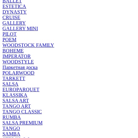
BALLET
ESTETICA
DYNASTY
CRUISE
GALLERY
GALLERY MINI
PILOT
POEM
WOODSTOCK FAMILY
BOHEME
IMPERATOR
WOODSTYLE
Паркетная доска
POLARWOOD
TARKETT
SALSA
EUROPARQUET
KLASSIKA
SALSA ART
TANGO ART
TANGO CLASSIC
RUMBA
SALSA PREMIUM
TANGO
SAMBA