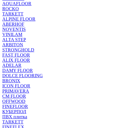
AQUAFLOOR
ROCKO
TARKETT
ALPINE FLOOR
ABERHOF
NOVENTIS
VINILAM
ALTA STEP
ARBITON
STRONGHOLD
FAST FLOOR
ALIX FLOOR
ADELAR
DAMY FLOOR
DOLCE FLOORING
BRONIX
ICON FLOOR
PRIMAVERA
CM FLOOR
OFFWOOD
FINEFLOOR
КУБЕРПОЛ
ПВХ плитка
TARKETT
FINEFLEX