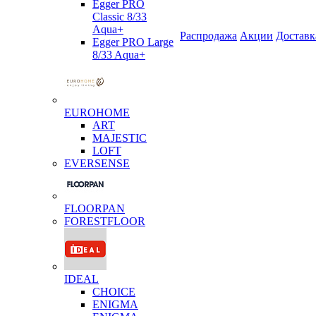
Egger PRO
Classic 8/33
Aqua+
Распродажа
Акции
Доставк
Egger PRO Large
8/33 Aqua+
EUROHOME
ART
MAJESTIC
LOFT
EVERSENSE
FLOORPAN
FORESTFLOOR
IDEAL
CHOICE
ENIGMA