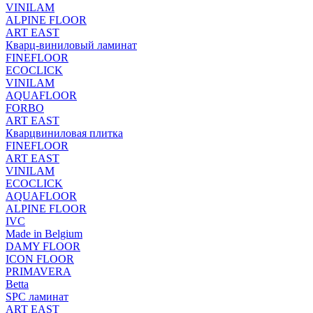
VINILAM
ALPINE FLOOR
ART EAST
Кварц-виниловый ламинат
FINEFLOOR
ECOCLICK
VINILAM
AQUAFLOOR
FORBO
ART EAST
Кварцвиниловая плитка
FINEFLOOR
ART EAST
VINILAM
ECOCLICK
AQUAFLOOR
ALPINE FLOOR
IVC
Made in Belgium
DAMY FLOOR
ICON FLOOR
PRIMAVERA
Betta
SPC ламинат
ART EAST