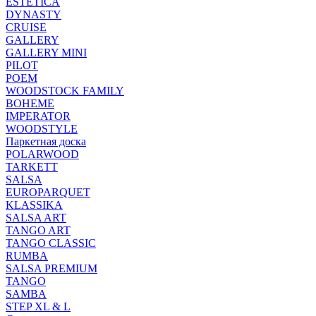
ESTETICA
DYNASTY
CRUISE
GALLERY
GALLERY MINI
PILOT
POEM
WOODSTOCK FAMILY
BOHEME
IMPERATOR
WOODSTYLE
Паркетная доска
POLARWOOD
TARKETT
SALSA
EUROPARQUET
KLASSIKA
SALSA ART
TANGO ART
TANGO CLASSIC
RUMBA
SALSA PREMIUM
TANGO
SAMBA
STEP XL & L