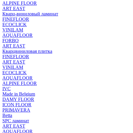
ALPINE FLOOR
ART EAST
Кварц-виниловый ламинат
FINEFLOOR
ECOCLICK
VINILAM
AQUAFLOOR
FORBO
ART EAST
Кварцвиниловая плитка
FINEFLOOR
ART EAST
VINILAM
ECOCLICK
AQUAFLOOR
ALPINE FLOOR
IVC
Made in Belgium
DAMY FLOOR
ICON FLOOR
PRIMAVERA
Betta
SPC ламинат
ART EAST
AQUAFLOOR