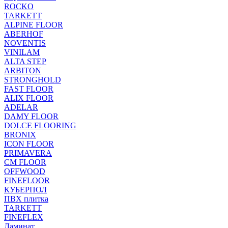
ROCKO
TARKETT
ALPINE FLOOR
ABERHOF
NOVENTIS
VINILAM
ALTA STEP
ARBITON
STRONGHOLD
FAST FLOOR
ALIX FLOOR
ADELAR
DAMY FLOOR
DOLCE FLOORING
BRONIX
ICON FLOOR
PRIMAVERA
CM FLOOR
OFFWOOD
FINEFLOOR
КУБЕРПОЛ
ПВХ плитка
TARKETT
FINEFLEX
Ламинат