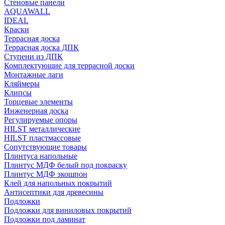
Стеновые панели
AQUAWALL
IDEAL
Краски
Террасная доска
Террасная доска ДПК
Ступени из ДПК
Комплектующие для террасной доски
Монтажные лаги
Кляймеры
Клипсы
Торцевые элементы
Инженерная доска
Регулируемые опоры
HILST металлические
HILST пластмассовые
Сопутствующие товары
Плинтуса напольные
Плинтус МДФ белый под покраску
Плинтус МДФ экошпон
Клей для напольных покрытий
Антисептики для древесины
Подложки
Подложки для виниловых покрытий
Подложки под ламинат