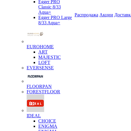
Egger PRO
Classic 8/33
Aqua+
Распродажа
Акции
Доставк
Egger PRO Large
8/33 Aqua+
EUROHOME
ART
MAJESTIC
LOFT
EVERSENSE
FLOORPAN
FORESTFLOOR
IDEAL
CHOICE
ENIGMA