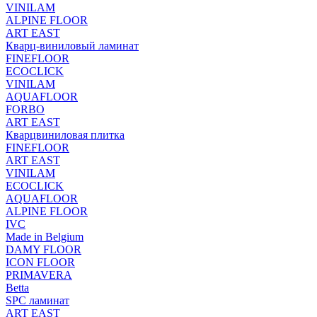
VINILAM
ALPINE FLOOR
ART EAST
Кварц-виниловый ламинат
FINEFLOOR
ECOCLICK
VINILAM
AQUAFLOOR
FORBO
ART EAST
Кварцвиниловая плитка
FINEFLOOR
ART EAST
VINILAM
ECOCLICK
AQUAFLOOR
ALPINE FLOOR
IVC
Made in Belgium
DAMY FLOOR
ICON FLOOR
PRIMAVERA
Betta
SPC ламинат
ART EAST