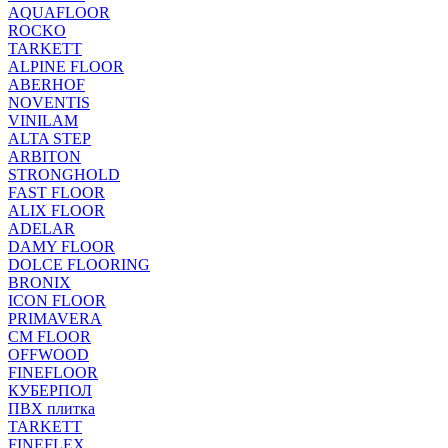
AQUAFLOOR
ROCKO
TARKETT
ALPINE FLOOR
ABERHOF
NOVENTIS
VINILAM
ALTA STEP
ARBITON
STRONGHOLD
FAST FLOOR
ALIX FLOOR
ADELAR
DAMY FLOOR
DOLCE FLOORING
BRONIX
ICON FLOOR
PRIMAVERA
CM FLOOR
OFFWOOD
FINEFLOOR
КУБЕРПОЛ
ПВХ плитка
TARKETT
FINEFLEX