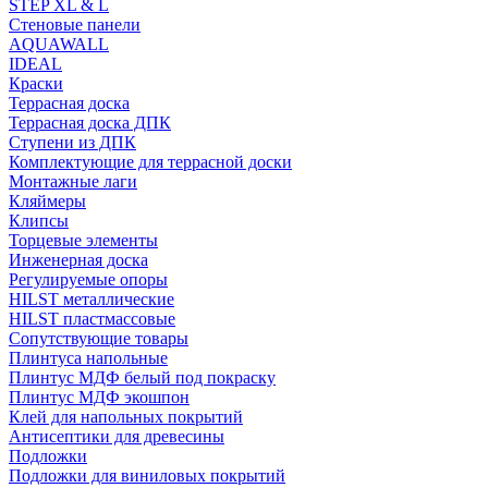
STEP XL & L
Стеновые панели
AQUAWALL
IDEAL
Краски
Террасная доска
Террасная доска ДПК
Ступени из ДПК
Комплектующие для террасной доски
Монтажные лаги
Кляймеры
Клипсы
Торцевые элементы
Инженерная доска
Регулируемые опоры
HILST металлические
HILST пластмассовые
Сопутствующие товары
Плинтуса напольные
Плинтус МДФ белый под покраску
Плинтус МДФ экошпон
Клей для напольных покрытий
Антисептики для древесины
Подложки
Подложки для виниловых покрытий