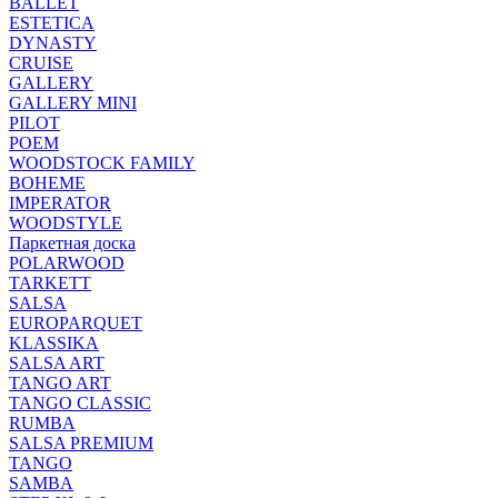
BALLET
ESTETICA
DYNASTY
CRUISE
GALLERY
GALLERY MINI
PILOT
POEM
WOODSTOCK FAMILY
BOHEME
IMPERATOR
WOODSTYLE
Паркетная доска
POLARWOOD
TARKETT
SALSA
EUROPARQUET
KLASSIKA
SALSA ART
TANGO ART
TANGO CLASSIC
RUMBA
SALSA PREMIUM
TANGO
SAMBA