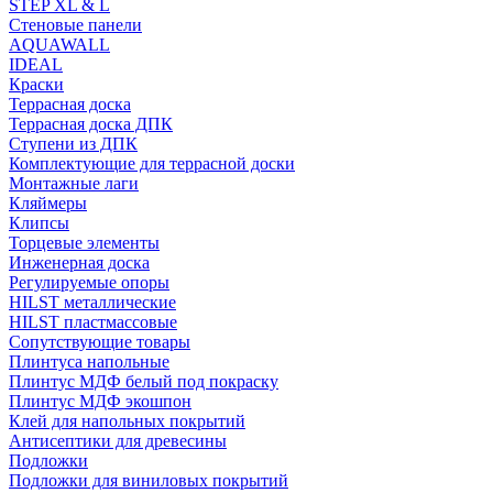
STEP XL & L
Стеновые панели
AQUAWALL
IDEAL
Краски
Террасная доска
Террасная доска ДПК
Ступени из ДПК
Комплектующие для террасной доски
Монтажные лаги
Кляймеры
Клипсы
Торцевые элементы
Инженерная доска
Регулируемые опоры
HILST металлические
HILST пластмассовые
Сопутствующие товары
Плинтуса напольные
Плинтус МДФ белый под покраску
Плинтус МДФ экошпон
Клей для напольных покрытий
Антисептики для древесины
Подложки
Подложки для виниловых покрытий