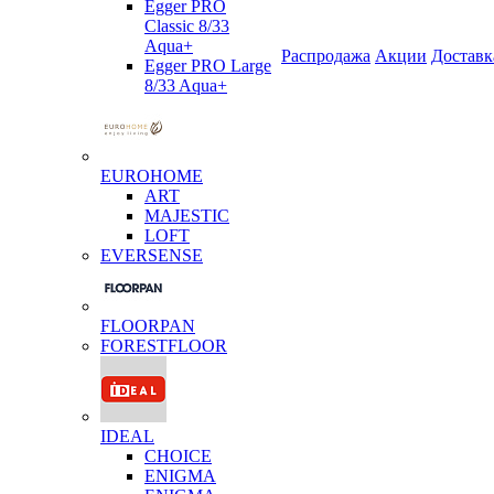
Egger PRO
Classic 8/33
Aqua+
Распродажа
Акции
Доставк
Egger PRO Large
8/33 Aqua+
EUROHOME
ART
MAJESTIC
LOFT
EVERSENSE
FLOORPAN
FORESTFLOOR
IDEAL
CHOICE
ENIGMA