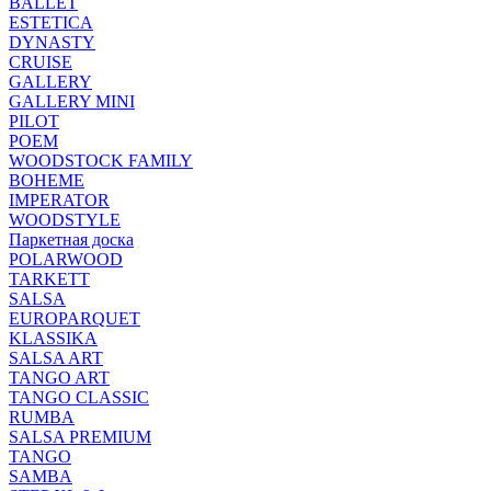
BALLET
ESTETICA
DYNASTY
CRUISE
GALLERY
GALLERY MINI
PILOT
POEM
WOODSTOCK FAMILY
BOHEME
IMPERATOR
WOODSTYLE
Паркетная доска
POLARWOOD
TARKETT
SALSA
EUROPARQUET
KLASSIKA
SALSA ART
TANGO ART
TANGO CLASSIC
RUMBA
SALSA PREMIUM
TANGO
SAMBA