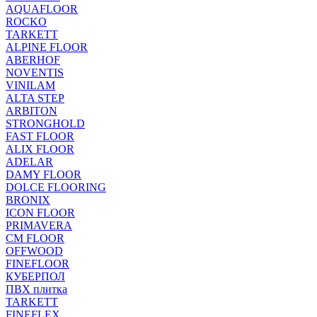
AQUAFLOOR
ROCKO
TARKETT
ALPINE FLOOR
ABERHOF
NOVENTIS
VINILAM
ALTA STEP
ARBITON
STRONGHOLD
FAST FLOOR
ALIX FLOOR
ADELAR
DAMY FLOOR
DOLCE FLOORING
BRONIX
ICON FLOOR
PRIMAVERA
CM FLOOR
OFFWOOD
FINEFLOOR
КУБЕРПОЛ
ПВХ плитка
TARKETT
FINEFLEX