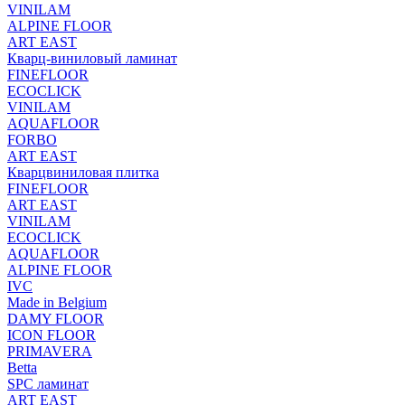
VINILAM
ALPINE FLOOR
ART EAST
Кварц-виниловый ламинат
FINEFLOOR
ECOCLICK
VINILAM
AQUAFLOOR
FORBO
ART EAST
Кварцвиниловая плитка
FINEFLOOR
ART EAST
VINILAM
ECOCLICK
AQUAFLOOR
ALPINE FLOOR
IVC
Made in Belgium
DAMY FLOOR
ICON FLOOR
PRIMAVERA
Betta
SPC ламинат
ART EAST