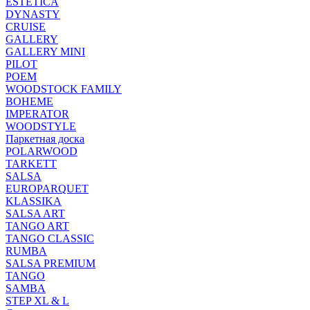
ESTETICA
DYNASTY
CRUISE
GALLERY
GALLERY MINI
PILOT
POEM
WOODSTOCK FAMILY
BOHEME
IMPERATOR
WOODSTYLE
Паркетная доска
POLARWOOD
TARKETT
SALSA
EUROPARQUET
KLASSIKA
SALSA ART
TANGO ART
TANGO CLASSIC
RUMBA
SALSA PREMIUM
TANGO
SAMBA
STEP XL & L