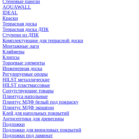
Стеновые панели
AQUAWALL
IDEAL
Краски
Террасная доска
Террасная доска ДПК
Ступени из ДПК
Комплектующие для террасной доски
Монтажные лаги
Кляймеры
Клипсы
Торцевые элементы
Инженерная доска
Регулируемые опоры
HILST металлические
HILST пластмассовые
Сопутствующие товары
Плинтуса напольные
Плинтус МДФ белый под покраску
Плинтус МДФ экошпон
Клей для напольных покрытий
Антисептики для древесины
Подложки
Подложки для виниловых покрытий
Подложки под ламинат