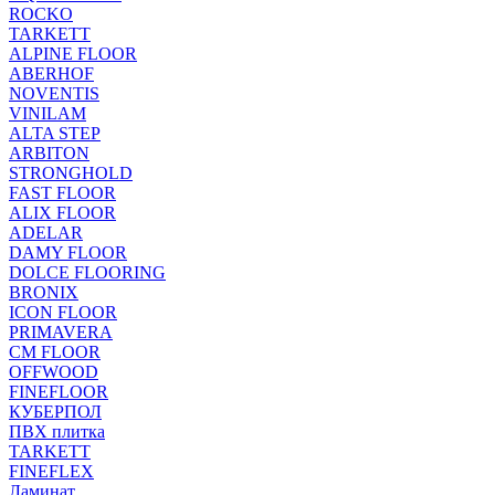
ROCKO
TARKETT
ALPINE FLOOR
ABERHOF
NOVENTIS
VINILAM
ALTA STEP
ARBITON
STRONGHOLD
FAST FLOOR
ALIX FLOOR
ADELAR
DAMY FLOOR
DOLCE FLOORING
BRONIX
ICON FLOOR
PRIMAVERA
CM FLOOR
OFFWOOD
FINEFLOOR
КУБЕРПОЛ
ПВХ плитка
TARKETT
FINEFLEX
Ламинат