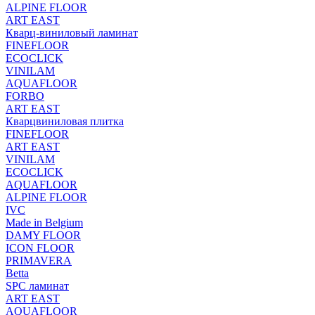
ALPINE FLOOR
ART EAST
Кварц-виниловый ламинат
FINEFLOOR
ECOCLICK
VINILAM
AQUAFLOOR
FORBO
ART EAST
Кварцвиниловая плитка
FINEFLOOR
ART EAST
VINILAM
ECOCLICK
AQUAFLOOR
ALPINE FLOOR
IVC
Made in Belgium
DAMY FLOOR
ICON FLOOR
PRIMAVERA
Betta
SPC ламинат
ART EAST
AQUAFLOOR