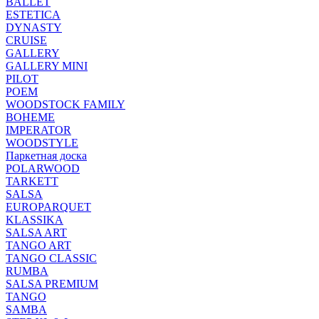
BALLET
ESTETICA
DYNASTY
CRUISE
GALLERY
GALLERY MINI
PILOT
POEM
WOODSTOCK FAMILY
BOHEME
IMPERATOR
WOODSTYLE
Паркетная доска
POLARWOOD
TARKETT
SALSA
EUROPARQUET
KLASSIKA
SALSA ART
TANGO ART
TANGO CLASSIC
RUMBA
SALSA PREMIUM
TANGO
SAMBA