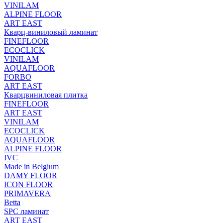
VINILAM
ALPINE FLOOR
ART EAST
Кварц-виниловый ламинат
FINEFLOOR
ECOCLICK
VINILAM
AQUAFLOOR
FORBO
ART EAST
Кварцвиниловая плитка
FINEFLOOR
ART EAST
VINILAM
ECOCLICK
AQUAFLOOR
ALPINE FLOOR
IVC
Made in Belgium
DAMY FLOOR
ICON FLOOR
PRIMAVERA
Betta
SPC ламинат
ART EAST