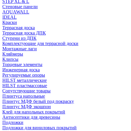
STEP XL & L
Стеновые панели
AQUAWALL
IDEAL
Краски
Террасная доска
Террасная доска ДПК
Ступени из ДПК
Комплектующие для террасной доски
Монтажные лаги
Кляймеры
Клипсы
Торцевые элементы
Инженерная доска
Регулируемые опоры
HILST металлические
HILST пластмассовые
Сопутствующие товары
Плинтуса напольные
Плинтус МДФ белый под покраску
Плинтус МДФ экошпон
Клей для напольных покрытий
Антисептики для древесины
Подложки
Подложки для виниловых покрытий