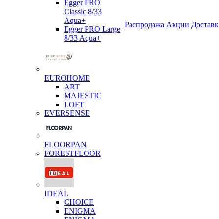
Egger PRO
Classic 8/33
Aqua+
Распродажа
Акции
Доставк
Egger PRO Large
8/33 Aqua+
EUROHOME
ART
MAJESTIC
LOFT
EVERSENSE
FLOORPAN
FORESTFLOOR
IDEAL
CHOICE
ENIGMA