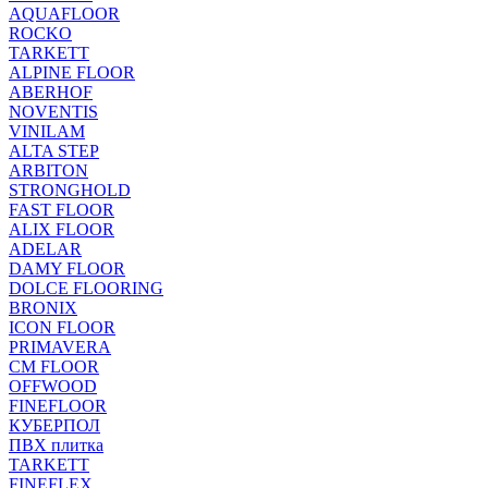
AQUAFLOOR
ROCKO
TARKETT
ALPINE FLOOR
ABERHOF
NOVENTIS
VINILAM
ALTA STEP
ARBITON
STRONGHOLD
FAST FLOOR
ALIX FLOOR
ADELAR
DAMY FLOOR
DOLCE FLOORING
BRONIX
ICON FLOOR
PRIMAVERA
CM FLOOR
OFFWOOD
FINEFLOOR
КУБЕРПОЛ
ПВХ плитка
TARKETT
FINEFLEX