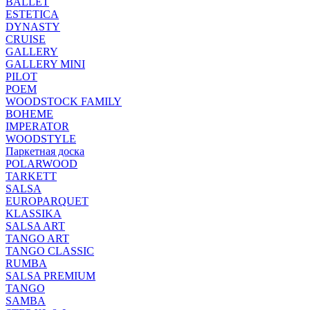
BALLET
ESTETICA
DYNASTY
CRUISE
GALLERY
GALLERY MINI
PILOT
POEM
WOODSTOCK FAMILY
BOHEME
IMPERATOR
WOODSTYLE
Паркетная доска
POLARWOOD
TARKETT
SALSA
EUROPARQUET
KLASSIKA
SALSA ART
TANGO ART
TANGO CLASSIC
RUMBA
SALSA PREMIUM
TANGO
SAMBA