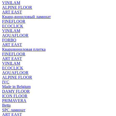
VINILAM
ALPINE FLOOR
ART EAST
Кварц-виниловый ламинат
FINEFLOOR
ECOCLICK
VINILAM
AQUAFLOOR
FORBO
ART EAST
Кварцвиниловая плитка
FINEFLOOR
ART EAST
VINILAM
ECOCLICK
AQUAFLOOR
ALPINE FLOOR
IVC
Made in Belgium
DAMY FLOOR
ICON FLOOR
PRIMAVERA
Betta
SPC ламинат
ART EAST