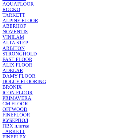
AQUAFLOOR
ROCKO
TARKETT
ALPINE FLOOR
ABERHOF
NOVENTIS
VINILAM
ALTA STEP
ARBITON
STRONGHOLD
FAST FLOOR
ALIX FLOOR
ADELAR
DAMY FLOOR
DOLCE FLOORING
BRONIX
ICON FLOOR
PRIMAVERA
CM FLOOR
OFFWOOD
FINEFLOOR
КУБЕРПОЛ
ПВХ плитка
TARKETT
FINEFLEX