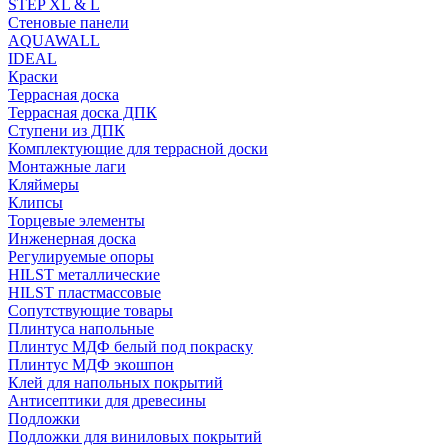
STEP XL & L
Стеновые панели
AQUAWALL
IDEAL
Краски
Террасная доска
Террасная доска ДПК
Ступени из ДПК
Комплектующие для террасной доски
Монтажные лаги
Кляймеры
Клипсы
Торцевые элементы
Инженерная доска
Регулируемые опоры
HILST металлические
HILST пластмассовые
Сопутствующие товары
Плинтуса напольные
Плинтус МДФ белый под покраску
Плинтус МДФ экошпон
Клей для напольных покрытий
Антисептики для древесины
Подложки
Подложки для виниловых покрытий