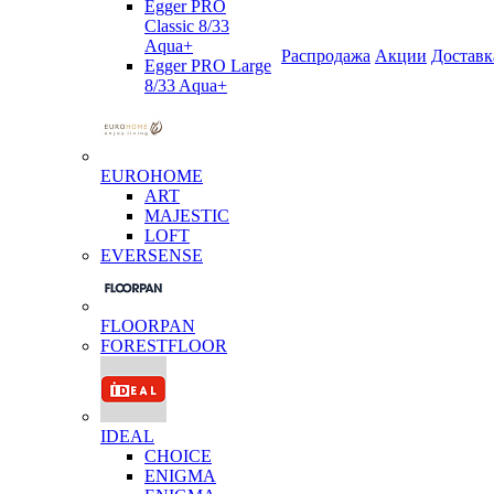
Egger PRO
Classic 8/33
Aqua+
Распродажа
Акции
Доставк
Egger PRO Large
8/33 Aqua+
EUROHOME
ART
MAJESTIC
LOFT
EVERSENSE
FLOORPAN
FORESTFLOOR
IDEAL
CHOICE
ENIGMA