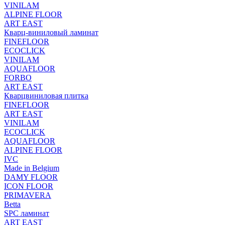
VINILAM
ALPINE FLOOR
ART EAST
Кварц-виниловый ламинат
FINEFLOOR
ECOCLICK
VINILAM
AQUAFLOOR
FORBO
ART EAST
Кварцвиниловая плитка
FINEFLOOR
ART EAST
VINILAM
ECOCLICK
AQUAFLOOR
ALPINE FLOOR
IVC
Made in Belgium
DAMY FLOOR
ICON FLOOR
PRIMAVERA
Betta
SPC ламинат
ART EAST