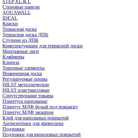
STEP XL & L
Стеновые панели
AQUAWALL
IDEAL
Краски
Террасная доска
Террасная доска ДПК
Ступени из ДПК
Комплектующие для террасной доски
Монтажные лаги
Кляймеры
Клипсы
Торцевые элементы
Инженерная доска
Регулируемые опоры
HILST металлические
HILST пластмассовые
Сопутствующие товары
Плинтуса напольные
Плинтус МДФ белый под покраску
Плинтус МДФ экошпон
Клей для напольных покрытий
Антисептики для древесины
Подложки
Подложки для виниловых покрытий