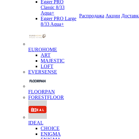
Egger PRO
Classic 8/33
Aqua+
Распродажа
Акции
Доставк
Egger PRO Large
8/33 Aqua+
EUROHOME
ART
MAJESTIC
LOFT
EVERSENSE
FLOORPAN
FORESTFLOOR
IDEAL
CHOICE
ENIGMA