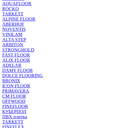
AQUAFLOOR
ROCKO
TARKETT
ALPINE FLOOR
ABERHOF
NOVENTIS
VINILAM
ALTA STEP
ARBITON
STRONGHOLD
FAST FLOOR
ALIX FLOOR
ADELAR
DAMY FLOOR
DOLCE FLOORING
BRONIX
ICON FLOOR
PRIMAVERA
CM FLOOR
OFFWOOD
FINEFLOOR
КУБЕРПОЛ
ПВХ плитка
TARKETT
FINEFLEX