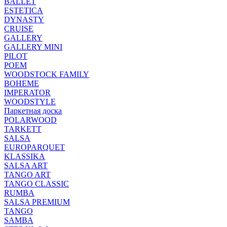
BALLET
ESTETICA
DYNASTY
CRUISE
GALLERY
GALLERY MINI
PILOT
POEM
WOODSTOCK FAMILY
BOHEME
IMPERATOR
WOODSTYLE
Паркетная доска
POLARWOOD
TARKETT
SALSA
EUROPARQUET
KLASSIKA
SALSA ART
TANGO ART
TANGO CLASSIC
RUMBA
SALSA PREMIUM
TANGO
SAMBA