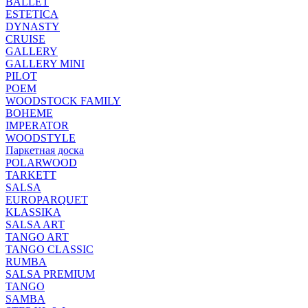
BALLET
ESTETICA
DYNASTY
CRUISE
GALLERY
GALLERY MINI
PILOT
POEM
WOODSTOCK FAMILY
BOHEME
IMPERATOR
WOODSTYLE
Паркетная доска
POLARWOOD
TARKETT
SALSA
EUROPARQUET
KLASSIKA
SALSA ART
TANGO ART
TANGO CLASSIC
RUMBA
SALSA PREMIUM
TANGO
SAMBA