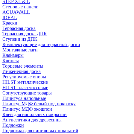
STEP XL & L
Стеновые панели
AQUAWALL
IDEAL
Краски
Террасная доска
Террасная доска ДПК
Ступени из ДПК
Комплектующие для террасной доски
Монтажные лаги
Кляймеры
Клипсы
Торцевые элементы
Инженерная доска
Регулируемые опоры
HILST металлические
HILST пластмассовые
Сопутствующие товары
Плинтуса напольные
Плинтус МДФ белый под покраску
Плинтус МДФ экошпон
Клей для напольных покрытий
Антисептики для древесины
Подложки
Подложки для виниловых покрытий