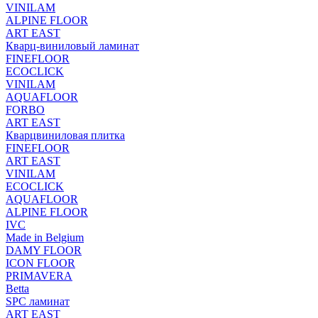
VINILAM
ALPINE FLOOR
ART EAST
Кварц-виниловый ламинат
FINEFLOOR
ECOCLICK
VINILAM
AQUAFLOOR
FORBO
ART EAST
Кварцвиниловая плитка
FINEFLOOR
ART EAST
VINILAM
ECOCLICK
AQUAFLOOR
ALPINE FLOOR
IVC
Made in Belgium
DAMY FLOOR
ICON FLOOR
PRIMAVERA
Betta
SPC ламинат
ART EAST