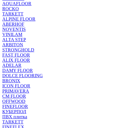
AQUAFLOOR
ROCKO
TARKETT
ALPINE FLOOR
ABERHOF
NOVENTIS
VINILAM
ALTA STEP
ARBITON
STRONGHOLD
FAST FLOOR
ALIX FLOOR
ADELAR
DAMY FLOOR
DOLCE FLOORING
BRONIX
ICON FLOOR
PRIMAVERA
CM FLOOR
OFFWOOD
FINEFLOOR
КУБЕРПОЛ
ПВХ плитка
TARKETT
FINEFLEX