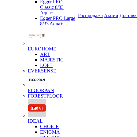
Egger PRO
Classic 8/33
Aqua+
Распродажа
Акции
Доставк
Egger PRO Large
8/33 Aqua+
EUROHOME
ART
MAJESTIC
LOFT
EVERSENSE
FLOORPAN
FORESTFLOOR
IDEAL
CHOICE
ENIGMA