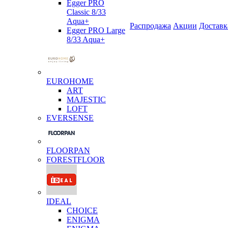
Egger PRO
Classic 8/33
Aqua+
Распродажа
Акции
Доставк
Egger PRO Large
8/33 Aqua+
EUROHOME
ART
MAJESTIC
LOFT
EVERSENSE
FLOORPAN
FORESTFLOOR
IDEAL
CHOICE
ENIGMA