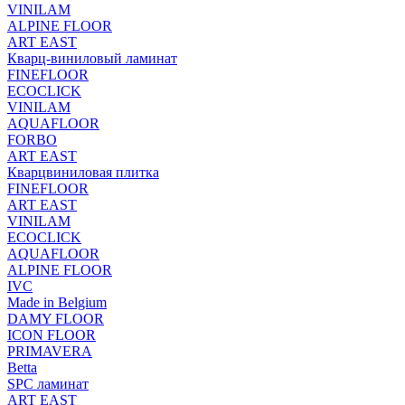
VINILAM
ALPINE FLOOR
ART EAST
Кварц-виниловый ламинат
FINEFLOOR
ECOCLICK
VINILAM
AQUAFLOOR
FORBO
ART EAST
Кварцвиниловая плитка
FINEFLOOR
ART EAST
VINILAM
ECOCLICK
AQUAFLOOR
ALPINE FLOOR
IVC
Made in Belgium
DAMY FLOOR
ICON FLOOR
PRIMAVERA
Betta
SPC ламинат
ART EAST