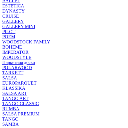
BALLET
ESTETICA
DYNASTY
CRUISE
GALLERY
GALLERY MINI
PILOT
POEM
WOODSTOCK FAMILY
BOHEME
IMPERATOR
WOODSTYLE
Паркетная доска
POLARWOOD
TARKETT
SALSA
EUROPARQUET
KLASSIKA
SALSA ART
TANGO ART
TANGO CLASSIC
RUMBA
SALSA PREMIUM
TANGO
SAMBA