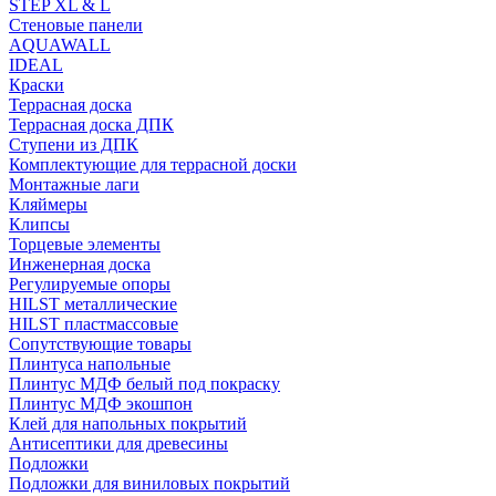
STEP XL & L
Стеновые панели
AQUAWALL
IDEAL
Краски
Террасная доска
Террасная доска ДПК
Ступени из ДПК
Комплектующие для террасной доски
Монтажные лаги
Кляймеры
Клипсы
Торцевые элементы
Инженерная доска
Регулируемые опоры
HILST металлические
HILST пластмассовые
Сопутствующие товары
Плинтуса напольные
Плинтус МДФ белый под покраску
Плинтус МДФ экошпон
Клей для напольных покрытий
Антисептики для древесины
Подложки
Подложки для виниловых покрытий