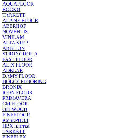
AQUAFLOOR
ROCKO
TARKETT
ALPINE FLOOR
ABERHOF
NOVENTIS
VINILAM
ALTA STEP
ARBITON
STRONGHOLD
FAST FLOOR
ALIX FLOOR
ADELAR
DAMY FLOOR
DOLCE FLOORING
BRONIX
ICON FLOOR
PRIMAVERA
CM FLOOR
OFFWOOD
FINEFLOOR
КУБЕРПОЛ
ПВХ плитка
TARKETT
FINEFLEX