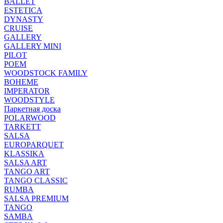
BALLET
ESTETICA
DYNASTY
CRUISE
GALLERY
GALLERY MINI
PILOT
POEM
WOODSTOCK FAMILY
BOHEME
IMPERATOR
WOODSTYLE
Паркетная доска
POLARWOOD
TARKETT
SALSA
EUROPARQUET
KLASSIKA
SALSA ART
TANGO ART
TANGO CLASSIC
RUMBA
SALSA PREMIUM
TANGO
SAMBA