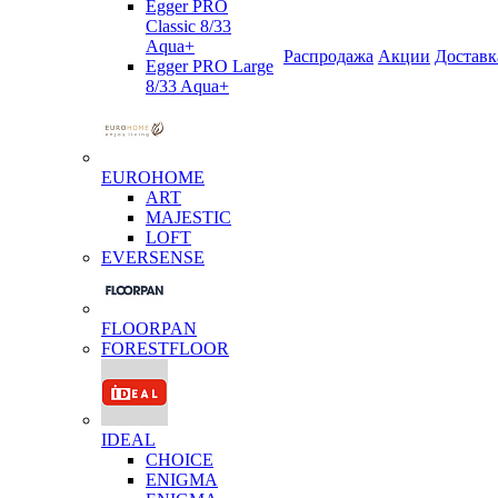
Egger PRO
Classic 8/33
Aqua+
Распродажа
Акции
Доставк
Egger PRO Large
8/33 Aqua+
EUROHOME
ART
MAJESTIC
LOFT
EVERSENSE
FLOORPAN
FORESTFLOOR
IDEAL
CHOICE
ENIGMA