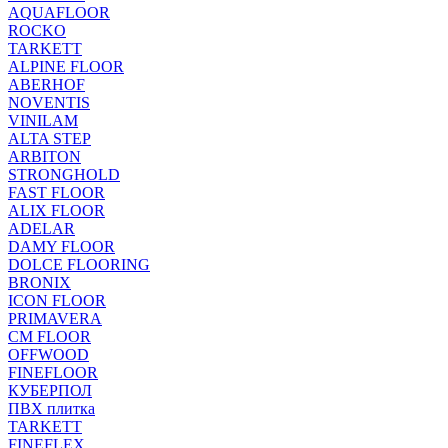
AQUAFLOOR
ROCKO
TARKETT
ALPINE FLOOR
ABERHOF
NOVENTIS
VINILAM
ALTA STEP
ARBITON
STRONGHOLD
FAST FLOOR
ALIX FLOOR
ADELAR
DAMY FLOOR
DOLCE FLOORING
BRONIX
ICON FLOOR
PRIMAVERA
CM FLOOR
OFFWOOD
FINEFLOOR
КУБЕРПОЛ
ПВХ плитка
TARKETT
FINEFLEX