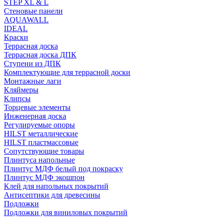
STEP XL & L
Стеновые панели
AQUAWALL
IDEAL
Краски
Террасная доска
Террасная доска ДПК
Ступени из ДПК
Комплектующие для террасной доски
Монтажные лаги
Кляймеры
Клипсы
Торцевые элементы
Инженерная доска
Регулируемые опоры
HILST металлические
HILST пластмассовые
Сопутствующие товары
Плинтуса напольные
Плинтус МДФ белый под покраску
Плинтус МДФ экошпон
Клей для напольных покрытий
Антисептики для древесины
Подложки
Подложки для виниловых покрытий