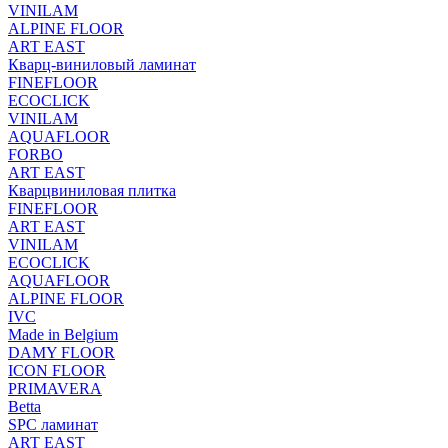
VINILAM
ALPINE FLOOR
ART EAST
Кварц-виниловый ламинат
FINEFLOOR
ECOCLICK
VINILAM
AQUAFLOOR
FORBO
ART EAST
Кварцвиниловая плитка
FINEFLOOR
ART EAST
VINILAM
ECOCLICK
AQUAFLOOR
ALPINE FLOOR
IVC
Made in Belgium
DAMY FLOOR
ICON FLOOR
PRIMAVERA
Betta
SPC ламинат
ART EAST