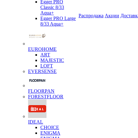
Egger PRO
Classic 8/33
Aqua+
Распродажа
Акции
Доставк
Egger PRO Large
8/33 Aqua+
EUROHOME
ART
MAJESTIC
LOFT
EVERSENSE
FLOORPAN
FORESTFLOOR
IDEAL
CHOICE
ENIGMA