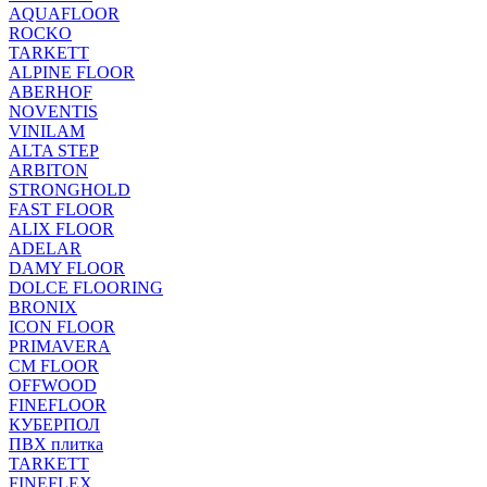
AQUAFLOOR
ROCKO
TARKETT
ALPINE FLOOR
ABERHOF
NOVENTIS
VINILAM
ALTA STEP
ARBITON
STRONGHOLD
FAST FLOOR
ALIX FLOOR
ADELAR
DAMY FLOOR
DOLCE FLOORING
BRONIX
ICON FLOOR
PRIMAVERA
CM FLOOR
OFFWOOD
FINEFLOOR
КУБЕРПОЛ
ПВХ плитка
TARKETT
FINEFLEX