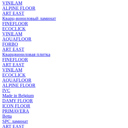
VINILAM
ALPINE FLOOR
ART EAST
Кварц-виниловый ламинат
FINEFLOOR
ECOCLICK
VINILAM
AQUAFLOOR
FORBO
ART EAST
Кварцвиниловая плитка
FINEFLOOR
ART EAST
VINILAM
ECOCLICK
AQUAFLOOR
ALPINE FLOOR
IVC
Made in Belgium
DAMY FLOOR
ICON FLOOR
PRIMAVERA
Betta
SPC ламинат
ART EAST