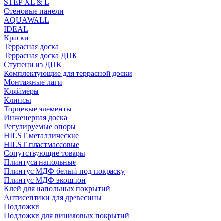
STEP XL & L
Стеновые панели
AQUAWALL
IDEAL
Краски
Террасная доска
Террасная доска ДПК
Ступени из ДПК
Комплектующие для террасной доски
Монтажные лаги
Кляймеры
Клипсы
Торцевые элементы
Инженерная доска
Регулируемые опоры
HILST металлические
HILST пластмассовые
Сопутствующие товары
Плинтуса напольные
Плинтус МДФ белый под покраску
Плинтус МДФ экошпон
Клей для напольных покрытий
Антисептики для древесины
Подложки
Подложки для виниловых покрытий