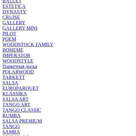
BALLET
ESTETICA
DYNASTY
CRUISE
GALLERY
GALLERY MINI
PILOT
POEM
WOODSTOCK FAMILY
BOHEME
IMPERATOR
WOODSTYLE
Паркетная доска
POLARWOOD
TARKETT
SALSA
EUROPARQUET
KLASSIKA
SALSA ART
TANGO ART
TANGO CLASSIC
RUMBA
SALSA PREMIUM
TANGO
SAMBA