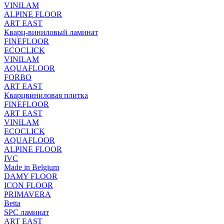
VINILAM
ALPINE FLOOR
ART EAST
Кварц-виниловый ламинат
FINEFLOOR
ECOCLICK
VINILAM
AQUAFLOOR
FORBO
ART EAST
Кварцвиниловая плитка
FINEFLOOR
ART EAST
VINILAM
ECOCLICK
AQUAFLOOR
ALPINE FLOOR
IVC
Made in Belgium
DAMY FLOOR
ICON FLOOR
PRIMAVERA
Betta
SPC ламинат
ART EAST