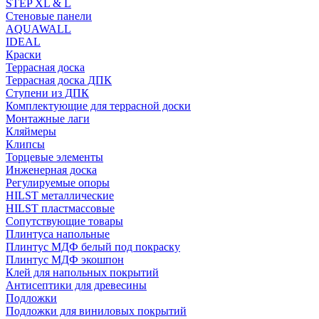
STEP XL & L
Стеновые панели
AQUAWALL
IDEAL
Краски
Террасная доска
Террасная доска ДПК
Ступени из ДПК
Комплектующие для террасной доски
Монтажные лаги
Кляймеры
Клипсы
Торцевые элементы
Инженерная доска
Регулируемые опоры
HILST металлические
HILST пластмассовые
Сопутствующие товары
Плинтуса напольные
Плинтус МДФ белый под покраску
Плинтус МДФ экошпон
Клей для напольных покрытий
Антисептики для древесины
Подложки
Подложки для виниловых покрытий