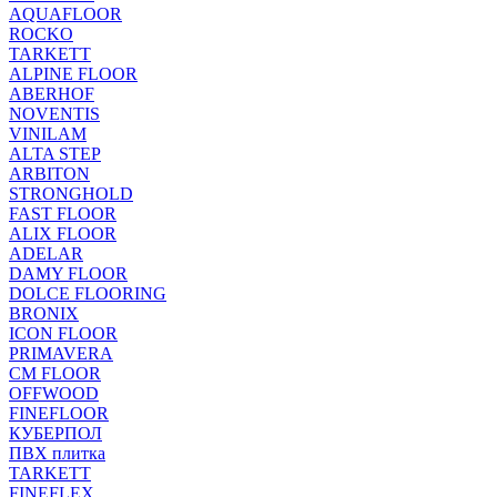
AQUAFLOOR
ROCKO
TARKETT
ALPINE FLOOR
ABERHOF
NOVENTIS
VINILAM
ALTA STEP
ARBITON
STRONGHOLD
FAST FLOOR
ALIX FLOOR
ADELAR
DAMY FLOOR
DOLCE FLOORING
BRONIX
ICON FLOOR
PRIMAVERA
CM FLOOR
OFFWOOD
FINEFLOOR
КУБЕРПОЛ
ПВХ плитка
TARKETT
FINEFLEX