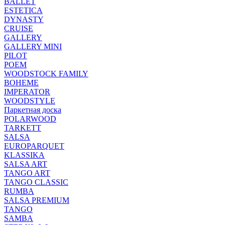
BALLET
ESTETICA
DYNASTY
CRUISE
GALLERY
GALLERY MINI
PILOT
POEM
WOODSTOCK FAMILY
BOHEME
IMPERATOR
WOODSTYLE
Паркетная доска
POLARWOOD
TARKETT
SALSA
EUROPARQUET
KLASSIKA
SALSA ART
TANGO ART
TANGO CLASSIC
RUMBA
SALSA PREMIUM
TANGO
SAMBA