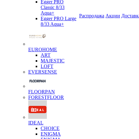
Egger PRO
Classic 8/33
Aqua+
Распродажа
Акции
Доставк
Egger PRO Large
8/33 Aqua+
EUROHOME
ART
MAJESTIC
LOFT
EVERSENSE
FLOORPAN
FORESTFLOOR
IDEAL
CHOICE
ENIGMA