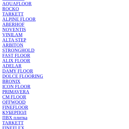
AQUAFLOOR
ROCKO
TARKETT
ALPINE FLOOR
ABERHOF
NOVENTIS
VINILAM
ALTA STEP
ARBITON
STRONGHOLD
FAST FLOOR
ALIX FLOOR
ADELAR
DAMY FLOOR
DOLCE FLOORING
BRONIX
ICON FLOOR
PRIMAVERA
CM FLOOR
OFFWOOD
FINEFLOOR
КУБЕРПОЛ
ПВХ плитка
TARKETT
FINEFLEX