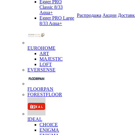
Egger PRO
Classic 8/33
Aqua+
Распродажа
Акции
Доставк
Egger PRO Large
8/33 Aqua+
EUROHOME
ART
MAJESTIC
LOFT
EVERSENSE
FLOORPAN
FORESTFLOOR
IDEAL
CHOICE
ENIGMA