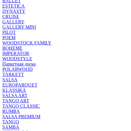
BALLET
ESTETICA
DYNASTY
CRUISE
GALLERY
GALLERY MINI
PILOT
POEM
WOODSTOCK FAMILY
BOHEME
IMPERATOR
WOODSTYLE
Паркетная доска
POLARWOOD
TARKETT
SALSA
EUROPARQUET
KLASSIKA
SALSA ART
TANGO ART
TANGO CLASSIC
RUMBA
SALSA PREMIUM
TANGO
SAMBA