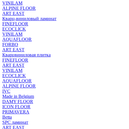
VINILAM
ALPINE FLOOR
ART EAST
Кварц-виниловый ламинат
FINEFLOOR
ECOCLICK
VINILAM
AQUAFLOOR
FORBO
ART EAST
Кварцвиниловая плитка
FINEFLOOR
ART EAST
VINILAM
ECOCLICK
AQUAFLOOR
ALPINE FLOOR
IVC
Made in Belgium
DAMY FLOOR
ICON FLOOR
PRIMAVERA
Betta
SPC ламинат
ART EAST