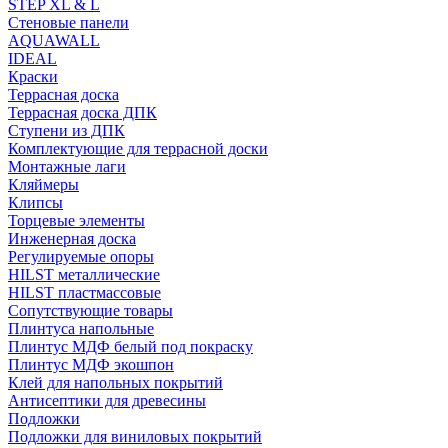
STEP XL & L
Стеновые панели
AQUAWALL
IDEAL
Краски
Террасная доска
Террасная доска ДПК
Ступени из ДПК
Комплектующие для террасной доски
Монтажные лаги
Кляймеры
Клипсы
Торцевые элементы
Инженерная доска
Регулируемые опоры
HILST металлические
HILST пластмассовые
Сопутствующие товары
Плинтуса напольные
Плинтус МДФ белый под покраску
Плинтус МДФ экошпон
Клей для напольных покрытий
Антисептики для древесины
Подложки
Подложки для виниловых покрытий