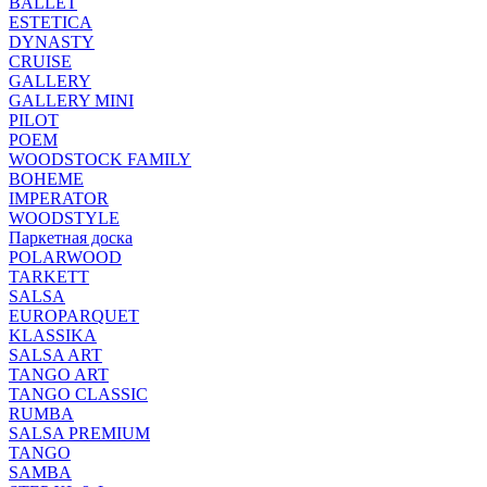
BALLET
ESTETICA
DYNASTY
CRUISE
GALLERY
GALLERY MINI
PILOT
POEM
WOODSTOCK FAMILY
BOHEME
IMPERATOR
WOODSTYLE
Паркетная доска
POLARWOOD
TARKETT
SALSA
EUROPARQUET
KLASSIKA
SALSA ART
TANGO ART
TANGO CLASSIC
RUMBA
SALSA PREMIUM
TANGO
SAMBA