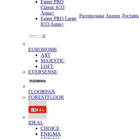
Egger PRO
Classic 8/33
Aqua+
Распродажа
Акции
Доставк
Egger PRO Large
8/33 Aqua+
EUROHOME
ART
MAJESTIC
LOFT
EVERSENSE
FLOORPAN
FORESTFLOOR
IDEAL
CHOICE
ENIGMA