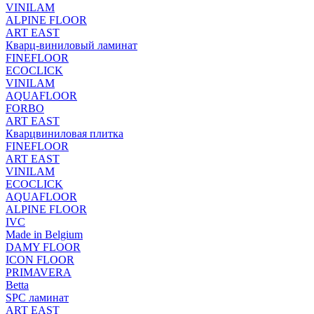
VINILAM
ALPINE FLOOR
ART EAST
Кварц-виниловый ламинат
FINEFLOOR
ECOCLICK
VINILAM
AQUAFLOOR
FORBO
ART EAST
Кварцвиниловая плитка
FINEFLOOR
ART EAST
VINILAM
ECOCLICK
AQUAFLOOR
ALPINE FLOOR
IVC
Made in Belgium
DAMY FLOOR
ICON FLOOR
PRIMAVERA
Betta
SPC ламинат
ART EAST