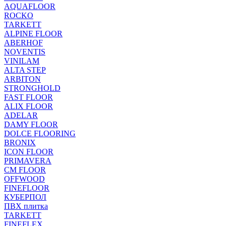
AQUAFLOOR
ROCKO
TARKETT
ALPINE FLOOR
ABERHOF
NOVENTIS
VINILAM
ALTA STEP
ARBITON
STRONGHOLD
FAST FLOOR
ALIX FLOOR
ADELAR
DAMY FLOOR
DOLCE FLOORING
BRONIX
ICON FLOOR
PRIMAVERA
CM FLOOR
OFFWOOD
FINEFLOOR
КУБЕРПОЛ
ПВХ плитка
TARKETT
FINEFLEX