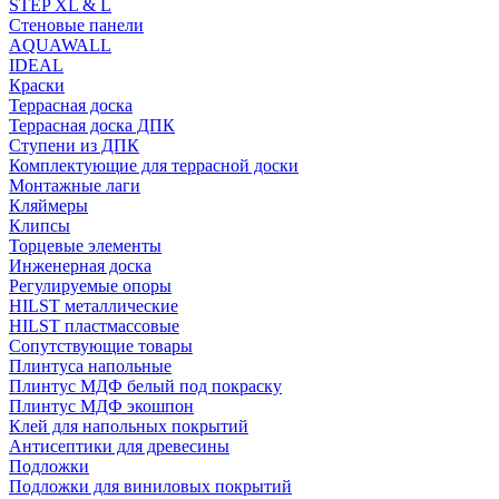
STEP XL & L
Стеновые панели
AQUAWALL
IDEAL
Краски
Террасная доска
Террасная доска ДПК
Ступени из ДПК
Комплектующие для террасной доски
Монтажные лаги
Кляймеры
Клипсы
Торцевые элементы
Инженерная доска
Регулируемые опоры
HILST металлические
HILST пластмассовые
Сопутствующие товары
Плинтуса напольные
Плинтус МДФ белый под покраску
Плинтус МДФ экошпон
Клей для напольных покрытий
Антисептики для древесины
Подложки
Подложки для виниловых покрытий