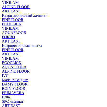
VINILAM
ALPINE FLOOR
ART EAST
Кварц-виниловый ламинат
FINEFLOOR
ECOCLICK
VINILAM
AQUAFLOOR
FORBO
ART EAST
Кварцвиниловая плитка
FINEFLOOR
ART EAST
VINILAM
ECOCLICK
AQUAFLOOR
ALPINE FLOOR
IVC
Made in Belgium
DAMY FLOOR
ICON FLOOR
PRIMAVERA
Betta
SPC ламинат
ART EAST