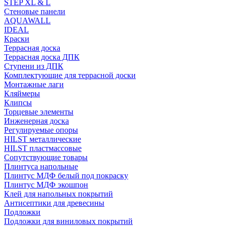
STEP XL & L
Стеновые панели
AQUAWALL
IDEAL
Краски
Террасная доска
Террасная доска ДПК
Ступени из ДПК
Комплектующие для террасной доски
Монтажные лаги
Кляймеры
Клипсы
Торцевые элементы
Инженерная доска
Регулируемые опоры
HILST металлические
HILST пластмассовые
Сопутствующие товары
Плинтуса напольные
Плинтус МДФ белый под покраску
Плинтус МДФ экошпон
Клей для напольных покрытий
Антисептики для древесины
Подложки
Подложки для виниловых покрытий