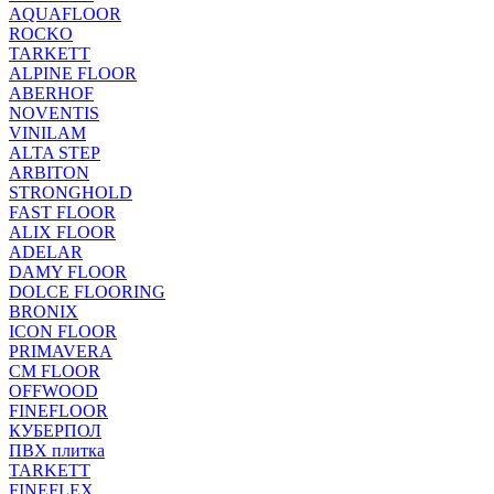
AQUAFLOOR
ROCKO
TARKETT
ALPINE FLOOR
ABERHOF
NOVENTIS
VINILAM
ALTA STEP
ARBITON
STRONGHOLD
FAST FLOOR
ALIX FLOOR
ADELAR
DAMY FLOOR
DOLCE FLOORING
BRONIX
ICON FLOOR
PRIMAVERA
CM FLOOR
OFFWOOD
FINEFLOOR
КУБЕРПОЛ
ПВХ плитка
TARKETT
FINEFLEX