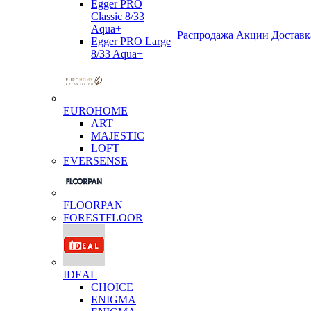
Egger PRO
Classic 8/33
Aqua+
Распродажа
Акции
Доставк
Egger PRO Large
8/33 Aqua+
EUROHOME
ART
MAJESTIC
LOFT
EVERSENSE
FLOORPAN
FORESTFLOOR
IDEAL
CHOICE
ENIGMA