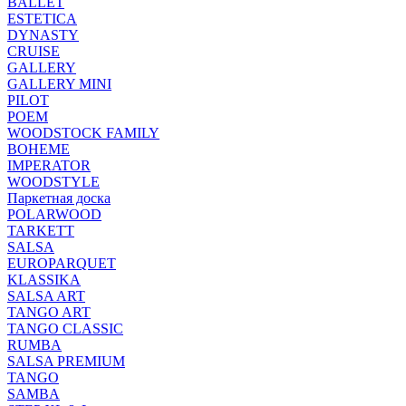
BALLET
ESTETICA
DYNASTY
CRUISE
GALLERY
GALLERY MINI
PILOT
POEM
WOODSTOCK FAMILY
BOHEME
IMPERATOR
WOODSTYLE
Паркетная доска
POLARWOOD
TARKETT
SALSA
EUROPARQUET
KLASSIKA
SALSA ART
TANGO ART
TANGO CLASSIC
RUMBA
SALSA PREMIUM
TANGO
SAMBA