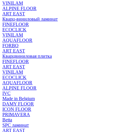
VINILAM
ALPINE FLOOR
ART EAST
Кварц-виниловый ламинат
FINEFLOOR
ECOCLICK
VINILAM
AQUAFLOOR
FORBO
ART EAST
Кварцвиниловая плитка
FINEFLOOR
ART EAST
VINILAM
ECOCLICK
AQUAFLOOR
ALPINE FLOOR
IVC
Made in Belgium
DAMY FLOOR
ICON FLOOR
PRIMAVERA
Betta
SPC ламинат
ART EAST