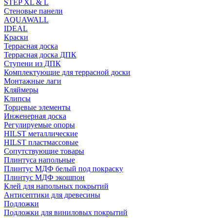
STEP XL & L
Стеновые панели
AQUAWALL
IDEAL
Краски
Террасная доска
Террасная доска ДПК
Ступени из ДПК
Комплектующие для террасной доски
Монтажные лаги
Кляймеры
Клипсы
Торцевые элементы
Инженерная доска
Регулируемые опоры
HILST металлические
HILST пластмассовые
Сопутствующие товары
Плинтуса напольные
Плинтус МДФ белый под покраску
Плинтус МДФ экошпон
Клей для напольных покрытий
Антисептики для древесины
Подложки
Подложки для виниловых покрытий