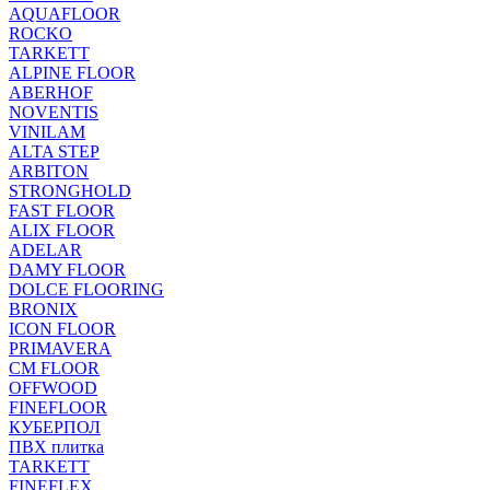
AQUAFLOOR
ROCKO
TARKETT
ALPINE FLOOR
ABERHOF
NOVENTIS
VINILAM
ALTA STEP
ARBITON
STRONGHOLD
FAST FLOOR
ALIX FLOOR
ADELAR
DAMY FLOOR
DOLCE FLOORING
BRONIX
ICON FLOOR
PRIMAVERA
CM FLOOR
OFFWOOD
FINEFLOOR
КУБЕРПОЛ
ПВХ плитка
TARKETT
FINEFLEX