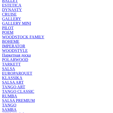
BALLET
ESTETICA
DYNASTY
CRUISE
GALLERY
GALLERY MINI
PILOT
POEM
WOODSTOCK FAMILY
BOHEME
IMPERATOR
WOODSTYLE
Паркетная доска
POLARWOOD
TARKETT
SALSA
EUROPARQUET
KLASSIKA
SALSA ART
TANGO ART
TANGO CLASSIC
RUMBA
SALSA PREMIUM
TANGO
SAMBA