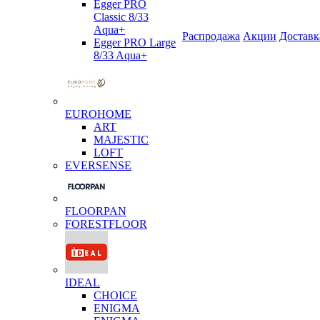
Egger PRO
Classic 8/33
Aqua+
Распродажа
Акции
Доставк
Egger PRO Large
8/33 Aqua+
EUROHOME
ART
MAJESTIC
LOFT
EVERSENSE
FLOORPAN
FORESTFLOOR
IDEAL
CHOICE
ENIGMA