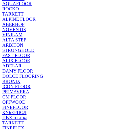
AQUAFLOOR
ROCKO
TARKETT
ALPINE FLOOR
ABERHOF
NOVENTIS
VINILAM
ALTA STEP
ARBITON
STRONGHOLD
FAST FLOOR
ALIX FLOOR
ADELAR
DAMY FLOOR
DOLCE FLOORING
BRONIX
ICON FLOOR
PRIMAVERA
CM FLOOR
OFFWOOD
FINEFLOOR
КУБЕРПОЛ
ПВХ плитка
TARKETT
FINEFLEX