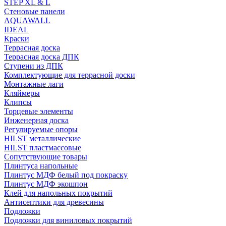
STEP XL & L
Стеновые панели
AQUAWALL
IDEAL
Краски
Террасная доска
Террасная доска ДПК
Ступени из ДПК
Комплектующие для террасной доски
Монтажные лаги
Кляймеры
Клипсы
Торцевые элементы
Инженерная доска
Регулируемые опоры
HILST металлические
HILST пластмассовые
Сопутствующие товары
Плинтуса напольные
Плинтус МДФ белый под покраску
Плинтус МДФ экошпон
Клей для напольных покрытий
Антисептики для древесины
Подложки
Подложки для виниловых покрытий