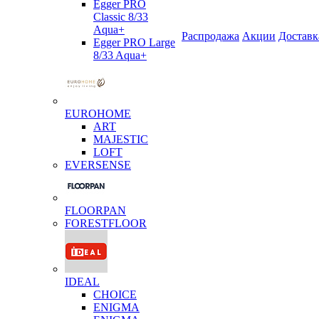
Egger PRO
Classic 8/33
Aqua+
Распродажа
Акции
Доставк
Egger PRO Large
8/33 Aqua+
EUROHOME
ART
MAJESTIC
LOFT
EVERSENSE
FLOORPAN
FORESTFLOOR
IDEAL
CHOICE
ENIGMA