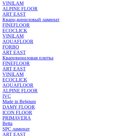
VINILAM
ALPINE FLOOR
ART EAST
Кварц-виниловый ламинат
FINEFLOOR
ECOCLICK
VINILAM
AQUAFLOOR
FORBO
ART EAST
Кварцвиниловая плитка
FINEFLOOR
ART EAST
VINILAM
ECOCLICK
AQUAFLOOR
ALPINE FLOOR
IVC
Made in Belgium
DAMY FLOOR
ICON FLOOR
PRIMAVERA
Betta
SPC ламинат
ART EAST