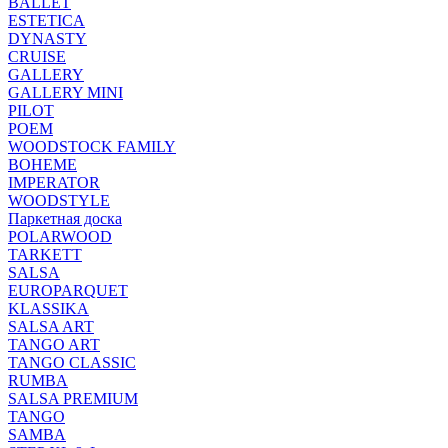
BALLET
ESTETICA
DYNASTY
CRUISE
GALLERY
GALLERY MINI
PILOT
POEM
WOODSTOCK FAMILY
BOHEME
IMPERATOR
WOODSTYLE
Паркетная доска
POLARWOOD
TARKETT
SALSA
EUROPARQUET
KLASSIKA
SALSA ART
TANGO ART
TANGO CLASSIC
RUMBA
SALSA PREMIUM
TANGO
SAMBA