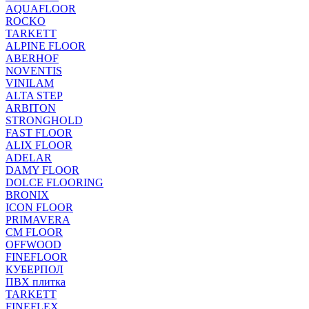
AQUAFLOOR
ROCKO
TARKETT
ALPINE FLOOR
ABERHOF
NOVENTIS
VINILAM
ALTA STEP
ARBITON
STRONGHOLD
FAST FLOOR
ALIX FLOOR
ADELAR
DAMY FLOOR
DOLCE FLOORING
BRONIX
ICON FLOOR
PRIMAVERA
CM FLOOR
OFFWOOD
FINEFLOOR
КУБЕРПОЛ
ПВХ плитка
TARKETT
FINEFLEX