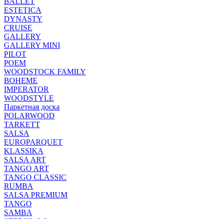
BALLET
ESTETICA
DYNASTY
CRUISE
GALLERY
GALLERY MINI
PILOT
POEM
WOODSTOCK FAMILY
BOHEME
IMPERATOR
WOODSTYLE
Паркетная доска
POLARWOOD
TARKETT
SALSA
EUROPARQUET
KLASSIKA
SALSA ART
TANGO ART
TANGO CLASSIC
RUMBA
SALSA PREMIUM
TANGO
SAMBA