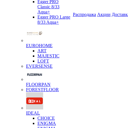
Egger PRO
Classic 8/33
Aqua+
Распродажа
Акции
Доставк
Egger PRO Large
8/33 Aqua+
EUROHOME
ART
MAJESTIC
LOFT
EVERSENSE
FLOORPAN
FORESTFLOOR
IDEAL
CHOICE
ENIGMA