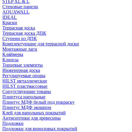
STEP XL & L
Стеновые панели
AQUAWALL
IDEAL
Краски
Террасная доска
Террасная доска ДПК
Ступени из ДПК
Комплектующие для террасной доски
Монтажные лаги
Кляймеры
Клипсы
Торцевые элементы
Инженерная доска
Регулируемые опоры
HILST металлические
HILST пластмассовые
Сопутствующие товары
Плинтуса напольные
Плинтус МДФ белый под покраску
Плинтус МДФ экошпон
Клей для напольных покрытий
Антисептики для древесины
Подложки
Подложки для виниловых покрытий