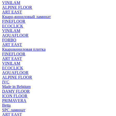
VINILAM
ALPINE FLOOR
ART EAST
Кварц-виниловый ламинат
FINEFLOOR
ECOCLICK
VINILAM
AQUAFLOOR
FORBO
ART EAST
Кварцвиниловая плитка
FINEFLOOR
ART EAST
VINILAM
ECOCLICK
AQUAFLOOR
ALPINE FLOOR
IVC
Made in Belgium
DAMY FLOOR
ICON FLOOR
PRIMAVERA
Betta
SPC ламинат
ART EAST