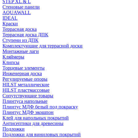
STEP XL & L
Стеновые панели
AQUAWALL
IDEAL
Краски
Террасная доска
Террасная доска ДПК
Ступени из ДПК
Комплектующие для террасной доски
Монтажные лаги
Кляймеры
Клипсы
Торцевые элементы
Инженерная доска
Регулируемые опоры
HILST металлические
HILST пластмассовые
Сопутствующие товары
Плинтуса напольные
Плинтус МДФ белый под покраску
Плинтус МДФ экошпон
Клей для напольных покрытий
Антисептики для древесины
Подложки
Подложки для виниловых покрытий