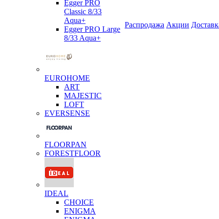
Egger PRO
Classic 8/33
Aqua+
Распродажа
Акции
Доставк
Egger PRO Large
8/33 Aqua+
EUROHOME
ART
MAJESTIC
LOFT
EVERSENSE
FLOORPAN
FORESTFLOOR
IDEAL
CHOICE
ENIGMA