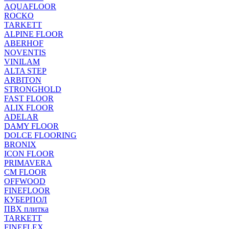
AQUAFLOOR
ROCKO
TARKETT
ALPINE FLOOR
ABERHOF
NOVENTIS
VINILAM
ALTA STEP
ARBITON
STRONGHOLD
FAST FLOOR
ALIX FLOOR
ADELAR
DAMY FLOOR
DOLCE FLOORING
BRONIX
ICON FLOOR
PRIMAVERA
CM FLOOR
OFFWOOD
FINEFLOOR
КУБЕРПОЛ
ПВХ плитка
TARKETT
FINEFLEX