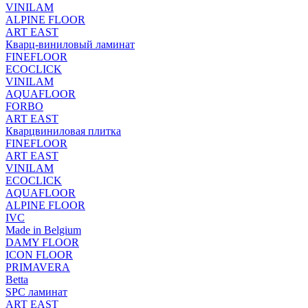
VINILAM
ALPINE FLOOR
ART EAST
Кварц-виниловый ламинат
FINEFLOOR
ECOCLICK
VINILAM
AQUAFLOOR
FORBO
ART EAST
Кварцвиниловая плитка
FINEFLOOR
ART EAST
VINILAM
ECOCLICK
AQUAFLOOR
ALPINE FLOOR
IVC
Made in Belgium
DAMY FLOOR
ICON FLOOR
PRIMAVERA
Betta
SPC ламинат
ART EAST