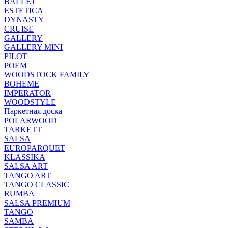
BALLET
ESTETICA
DYNASTY
CRUISE
GALLERY
GALLERY MINI
PILOT
POEM
WOODSTOCK FAMILY
BOHEME
IMPERATOR
WOODSTYLE
Паркетная доска
POLARWOOD
TARKETT
SALSA
EUROPARQUET
KLASSIKA
SALSA ART
TANGO ART
TANGO CLASSIC
RUMBA
SALSA PREMIUM
TANGO
SAMBA