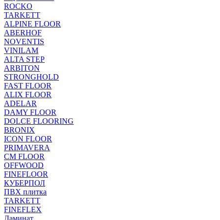
ROCKO
TARKETT
ALPINE FLOOR
ABERHOF
NOVENTIS
VINILAM
ALTA STEP
ARBITON
STRONGHOLD
FAST FLOOR
ALIX FLOOR
ADELAR
DAMY FLOOR
DOLCE FLOORING
BRONIX
ICON FLOOR
PRIMAVERA
CM FLOOR
OFFWOOD
FINEFLOOR
КУБЕРПОЛ
ПВХ плитка
TARKETT
FINEFLEX
Ламинат