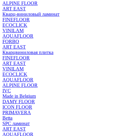
ALPINE FLOOR
ART EAST
Кварц-виниловый ламинат
FINEFLOOR
ECOCLICK
VINILAM
AQUAFLOOR
FORBO
ART EAST
Кварцвиниловая плитка
FINEFLOOR
ART EAST
VINILAM
ECOCLICK
AQUAFLOOR
ALPINE FLOOR
IVC
Made in Belgium
DAMY FLOOR
ICON FLOOR
PRIMAVERA
Betta
SPC ламинат
ART EAST
AQUAFLOOR