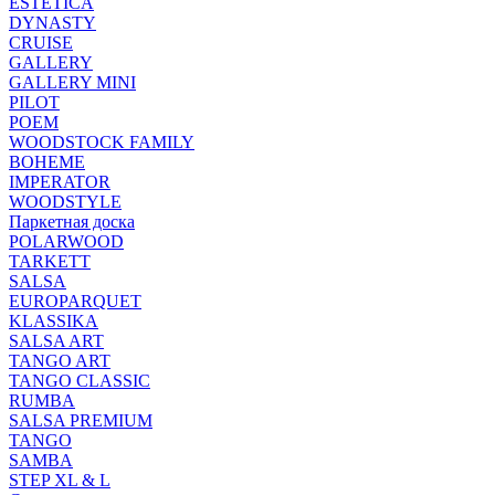
ESTETICA
DYNASTY
CRUISE
GALLERY
GALLERY MINI
PILOT
POEM
WOODSTOCK FAMILY
BOHEME
IMPERATOR
WOODSTYLE
Паркетная доска
POLARWOOD
TARKETT
SALSA
EUROPARQUET
KLASSIKA
SALSA ART
TANGO ART
TANGO CLASSIC
RUMBA
SALSA PREMIUM
TANGO
SAMBA
STEP XL & L