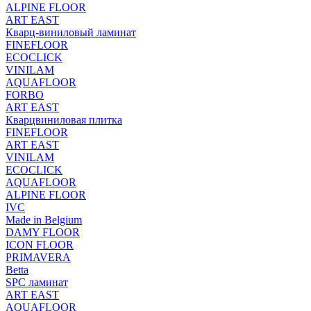
ALPINE FLOOR
ART EAST
Кварц-виниловый ламинат
FINEFLOOR
ECOCLICK
VINILAM
AQUAFLOOR
FORBO
ART EAST
Кварцвиниловая плитка
FINEFLOOR
ART EAST
VINILAM
ECOCLICK
AQUAFLOOR
ALPINE FLOOR
IVC
Made in Belgium
DAMY FLOOR
ICON FLOOR
PRIMAVERA
Betta
SPC ламинат
ART EAST
AQUAFLOOR