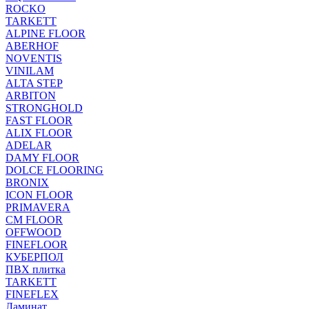
ROCKO
TARKETT
ALPINE FLOOR
ABERHOF
NOVENTIS
VINILAM
ALTA STEP
ARBITON
STRONGHOLD
FAST FLOOR
ALIX FLOOR
ADELAR
DAMY FLOOR
DOLCE FLOORING
BRONIX
ICON FLOOR
PRIMAVERA
CM FLOOR
OFFWOOD
FINEFLOOR
КУБЕРПОЛ
ПВХ плитка
TARKETT
FINEFLEX
Ламинат