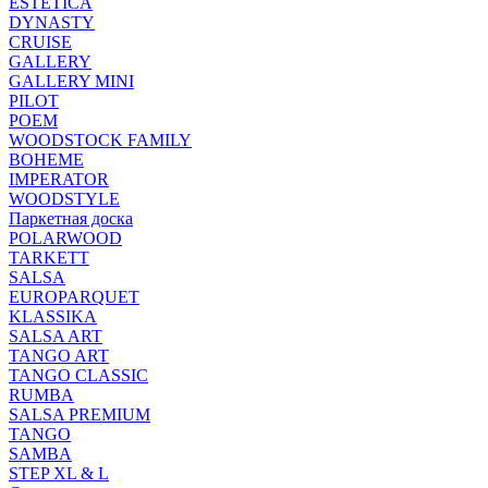
ESTETICA
DYNASTY
CRUISE
GALLERY
GALLERY MINI
PILOT
POEM
WOODSTOCK FAMILY
BOHEME
IMPERATOR
WOODSTYLE
Паркетная доска
POLARWOOD
TARKETT
SALSA
EUROPARQUET
KLASSIKA
SALSA ART
TANGO ART
TANGO CLASSIC
RUMBA
SALSA PREMIUM
TANGO
SAMBA
STEP XL & L