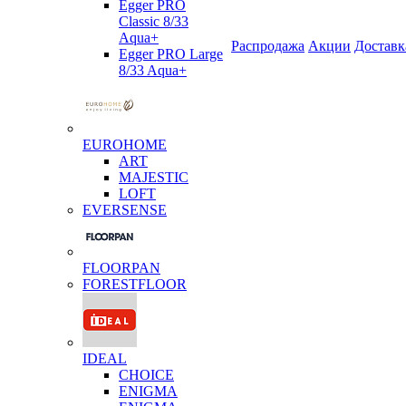
Egger PRO
Classic 8/33
Aqua+
Распродажа
Акции
Доставк
Egger PRO Large
8/33 Aqua+
EUROHOME
ART
MAJESTIC
LOFT
EVERSENSE
FLOORPAN
FORESTFLOOR
IDEAL
CHOICE
ENIGMA