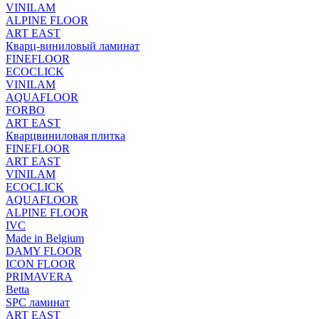
VINILAM
ALPINE FLOOR
ART EAST
Кварц-виниловый ламинат
FINEFLOOR
ECOCLICK
VINILAM
AQUAFLOOR
FORBO
ART EAST
Кварцвиниловая плитка
FINEFLOOR
ART EAST
VINILAM
ECOCLICK
AQUAFLOOR
ALPINE FLOOR
IVC
Made in Belgium
DAMY FLOOR
ICON FLOOR
PRIMAVERA
Betta
SPC ламинат
ART EAST