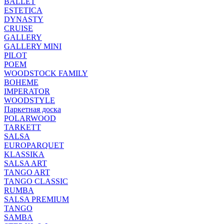
BALLET
ESTETICA
DYNASTY
CRUISE
GALLERY
GALLERY MINI
PILOT
POEM
WOODSTOCK FAMILY
BOHEME
IMPERATOR
WOODSTYLE
Паркетная доска
POLARWOOD
TARKETT
SALSA
EUROPARQUET
KLASSIKA
SALSA ART
TANGO ART
TANGO CLASSIC
RUMBA
SALSA PREMIUM
TANGO
SAMBA