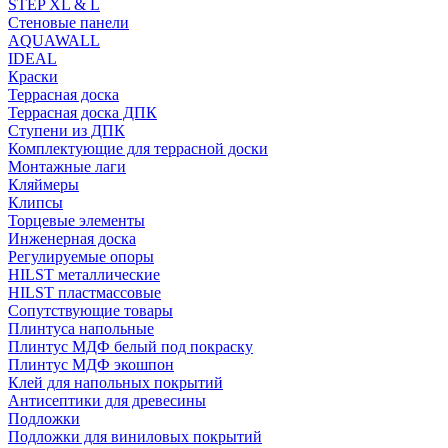
STEP XL & L
Стеновые панели
AQUAWALL
IDEAL
Краски
Террасная доска
Террасная доска ДПК
Ступени из ДПК
Комплектующие для террасной доски
Монтажные лаги
Кляймеры
Клипсы
Торцевые элементы
Инженерная доска
Регулируемые опоры
HILST металлические
HILST пластмассовые
Сопутствующие товары
Плинтуса напольные
Плинтус МДФ белый под покраску
Плинтус МДФ экошпон
Клей для напольных покрытий
Антисептики для древесины
Подложки
Подложки для виниловых покрытий