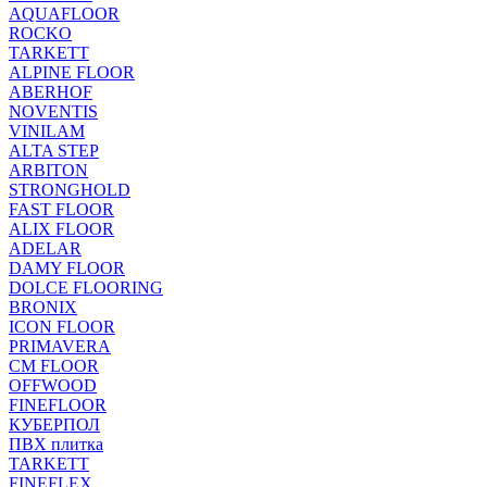
AQUAFLOOR
ROCKO
TARKETT
ALPINE FLOOR
ABERHOF
NOVENTIS
VINILAM
ALTA STEP
ARBITON
STRONGHOLD
FAST FLOOR
ALIX FLOOR
ADELAR
DAMY FLOOR
DOLCE FLOORING
BRONIX
ICON FLOOR
PRIMAVERA
CM FLOOR
OFFWOOD
FINEFLOOR
КУБЕРПОЛ
ПВХ плитка
TARKETT
FINEFLEX