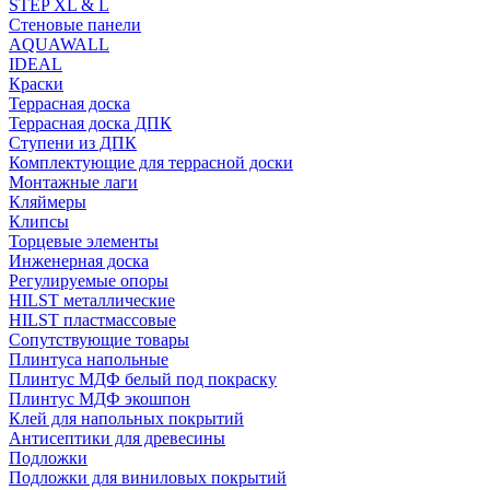
STEP XL & L
Стеновые панели
AQUAWALL
IDEAL
Краски
Террасная доска
Террасная доска ДПК
Ступени из ДПК
Комплектующие для террасной доски
Монтажные лаги
Кляймеры
Клипсы
Торцевые элементы
Инженерная доска
Регулируемые опоры
HILST металлические
HILST пластмассовые
Сопутствующие товары
Плинтуса напольные
Плинтус МДФ белый под покраску
Плинтус МДФ экошпон
Клей для напольных покрытий
Антисептики для древесины
Подложки
Подложки для виниловых покрытий