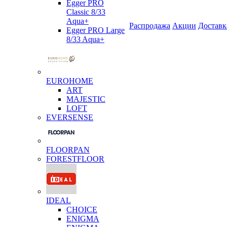
Egger PRO
Classic 8/33
Aqua+
Распродажа
Акции
Доставк
Egger PRO Large
8/33 Aqua+
EUROHOME
ART
MAJESTIC
LOFT
EVERSENSE
FLOORPAN
FORESTFLOOR
IDEAL
CHOICE
ENIGMA