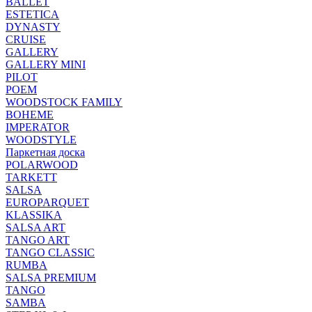
BALLET
ESTETICA
DYNASTY
CRUISE
GALLERY
GALLERY MINI
PILOT
POEM
WOODSTOCK FAMILY
BOHEME
IMPERATOR
WOODSTYLE
Паркетная доска
POLARWOOD
TARKETT
SALSA
EUROPARQUET
KLASSIKA
SALSA ART
TANGO ART
TANGO CLASSIC
RUMBA
SALSA PREMIUM
TANGO
SAMBA