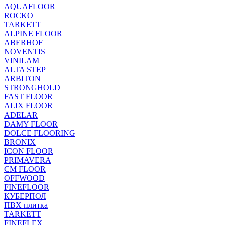
AQUAFLOOR
ROCKO
TARKETT
ALPINE FLOOR
ABERHOF
NOVENTIS
VINILAM
ALTA STEP
ARBITON
STRONGHOLD
FAST FLOOR
ALIX FLOOR
ADELAR
DAMY FLOOR
DOLCE FLOORING
BRONIX
ICON FLOOR
PRIMAVERA
CM FLOOR
OFFWOOD
FINEFLOOR
КУБЕРПОЛ
ПВХ плитка
TARKETT
FINEFLEX