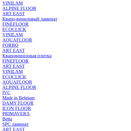
VINILAM
ALPINE FLOOR
ART EAST
Кварц-виниловый ламинат
FINEFLOOR
ECOCLICK
VINILAM
AQUAFLOOR
FORBO
ART EAST
Кварцвиниловая плитка
FINEFLOOR
ART EAST
VINILAM
ECOCLICK
AQUAFLOOR
ALPINE FLOOR
IVC
Made in Belgium
DAMY FLOOR
ICON FLOOR
PRIMAVERA
Betta
SPC ламинат
ART EAST