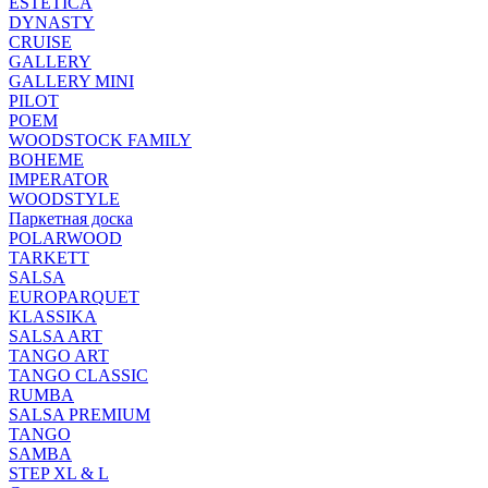
ESTETICA
DYNASTY
CRUISE
GALLERY
GALLERY MINI
PILOT
POEM
WOODSTOCK FAMILY
BOHEME
IMPERATOR
WOODSTYLE
Паркетная доска
POLARWOOD
TARKETT
SALSA
EUROPARQUET
KLASSIKA
SALSA ART
TANGO ART
TANGO CLASSIC
RUMBA
SALSA PREMIUM
TANGO
SAMBA
STEP XL & L