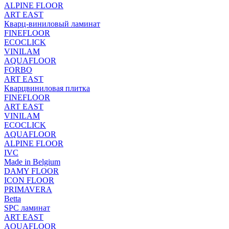
ALPINE FLOOR
ART EAST
Кварц-виниловый ламинат
FINEFLOOR
ECOCLICK
VINILAM
AQUAFLOOR
FORBO
ART EAST
Кварцвиниловая плитка
FINEFLOOR
ART EAST
VINILAM
ECOCLICK
AQUAFLOOR
ALPINE FLOOR
IVC
Made in Belgium
DAMY FLOOR
ICON FLOOR
PRIMAVERA
Betta
SPC ламинат
ART EAST
AQUAFLOOR