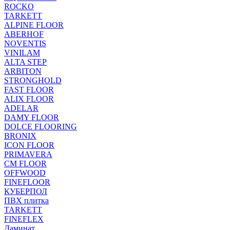
ROCKO
TARKETT
ALPINE FLOOR
ABERHOF
NOVENTIS
VINILAM
ALTA STEP
ARBITON
STRONGHOLD
FAST FLOOR
ALIX FLOOR
ADELAR
DAMY FLOOR
DOLCE FLOORING
BRONIX
ICON FLOOR
PRIMAVERA
CM FLOOR
OFFWOOD
FINEFLOOR
КУБЕРПОЛ
ПВХ плитка
TARKETT
FINEFLEX
Ламинат