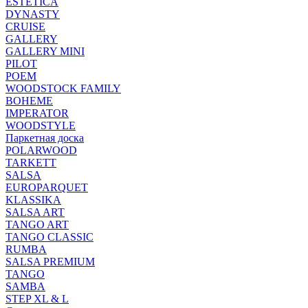
ESTETICA
DYNASTY
CRUISE
GALLERY
GALLERY MINI
PILOT
POEM
WOODSTOCK FAMILY
BOHEME
IMPERATOR
WOODSTYLE
Паркетная доска
POLARWOOD
TARKETT
SALSA
EUROPARQUET
KLASSIKA
SALSA ART
TANGO ART
TANGO CLASSIC
RUMBA
SALSA PREMIUM
TANGO
SAMBA
STEP XL & L