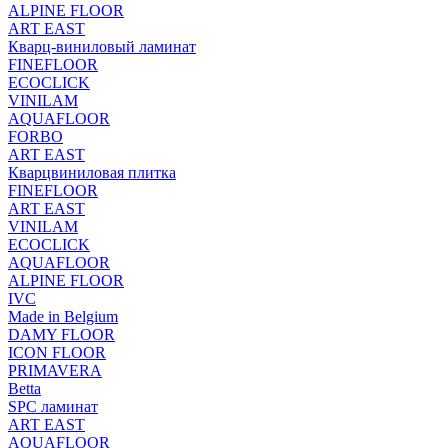
ALPINE FLOOR
ART EAST
Кварц-виниловый ламинат
FINEFLOOR
ECOCLICK
VINILAM
AQUAFLOOR
FORBO
ART EAST
Кварцвиниловая плитка
FINEFLOOR
ART EAST
VINILAM
ECOCLICK
AQUAFLOOR
ALPINE FLOOR
IVC
Made in Belgium
DAMY FLOOR
ICON FLOOR
PRIMAVERA
Betta
SPC ламинат
ART EAST
AQUAFLOOR