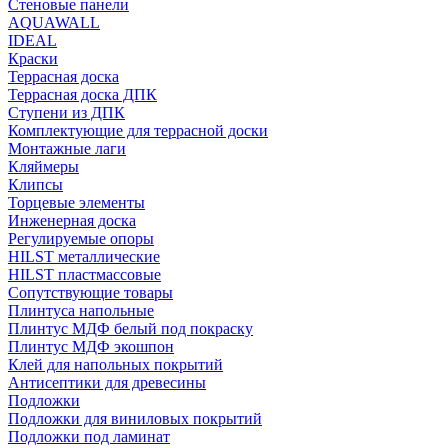
Стеновые панели
AQUAWALL
IDEAL
Краски
Террасная доска
Террасная доска ДПК
Ступени из ДПК
Комплектующие для террасной доски
Монтажные лаги
Кляймеры
Клипсы
Торцевые элементы
Инженерная доска
Регулируемые опоры
HILST металлические
HILST пластмассовые
Сопутствующие товары
Плинтуса напольные
Плинтус МДФ белый под покраску
Плинтус МДФ экошпон
Клей для напольных покрытий
Антисептики для древесины
Подложки
Подложки для виниловых покрытий
Подложки под ламинат