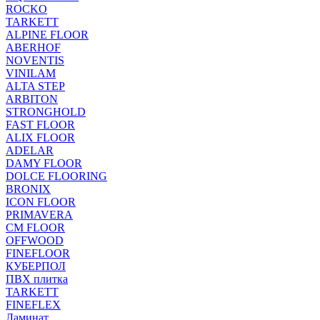
ROCKO
TARKETT
ALPINE FLOOR
ABERHOF
NOVENTIS
VINILAM
ALTA STEP
ARBITON
STRONGHOLD
FAST FLOOR
ALIX FLOOR
ADELAR
DAMY FLOOR
DOLCE FLOORING
BRONIX
ICON FLOOR
PRIMAVERA
CM FLOOR
OFFWOOD
FINEFLOOR
КУБЕРПОЛ
ПВХ плитка
TARKETT
FINEFLEX
Ламинат